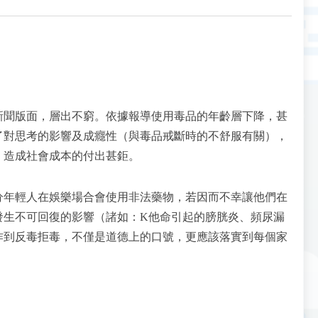
新聞版面，層出不窮。依據報導使用毒品的年齡層下降，甚
了對思考的影響及成癮性（與毒品戒斷時的不舒服有關），
，造成社會成本的付出甚鉅。
分年輕人在娛樂場合會使用非法藥物，若因而不幸讓他們在
發生不可回復的影響（諸如：K他命引起的膀胱炎、頻尿漏
作到反毒拒毒，不僅是道德上的口號，更應該落實到每個家