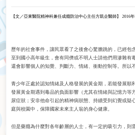
【
文／亞東醫院精神科兼任成癮防治中心主任方凱企醫師
】
2016年
歷年的社會事件，讓民眾看了之後會心驚膽跳的，已經包
至到國小高年級生，會有同儕或不明人士請他們用滲雜有
還會影響個人的知覺、判斷力、情緒、衝動控制等。所以
青少年正處於認知情緒及人格發展的黃金期，若能發展順
發展黃金期遇到毒品的負面影響（尤其在情緒與記憶力等
尿症狀；安非他命引起的精神病狀態、持續受到幻覺或疑
庭與校園中，保障國家未來主人翁的身心健康。
但是藥癮為什麼對各年齡層的人士，有一定的吸引力，則