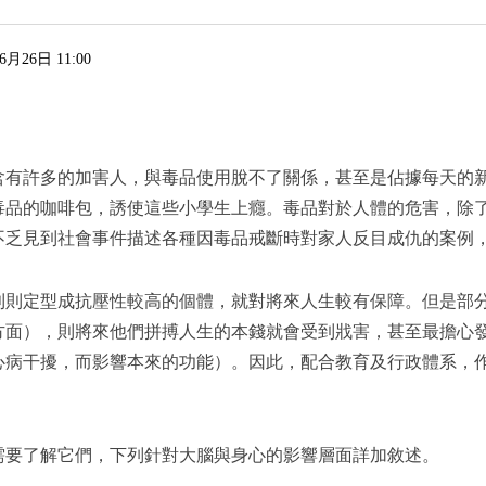
6月26日 11:00
含有許多的加害人，與毒品使用脫不了關係，甚至是佔據每天的
毒品的咖啡包，誘使這些小學生上癮。毒品對於人體的危害，除
不乏見到社會事件描述各種因毒品戒斷時對家人反目成仇的案例
利則定型成抗壓性較高的個體，就對將來人生較有保障。但是部
方面），則將來他們拼搏人生的本錢就會受到戕害，甚至最擔心
心病干擾，而影響本來的功能）。因此，配合教育及行政體系，
需要了解它們，下列針對大腦與身心的影響層面詳加敘述。