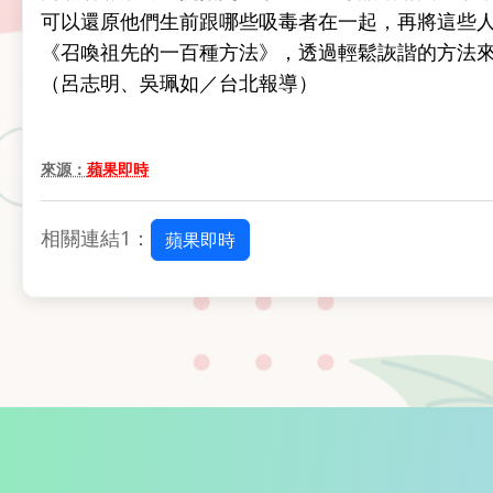
可以還原他們生前跟哪些吸毒者在一起，再將這些
《召喚祖先的一百種方法》，透過輕鬆詼諧的方法
（呂志明、吳珮如／台北報導）
來源：
蘋果即時
相關連結1：
蘋果即時