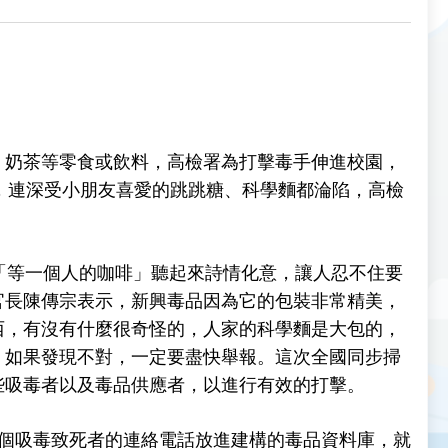
、奶茶等零食或飲料，高檢署為打擊毒手伸進校園，
品，連深受小朋友喜愛的跳跳糖、科學麵都淪陷，高檢
「等一個人的咖啡」聽起來詩情化意，讓人忍不住要
官長陳傳宗表示，新興毒品因為它的包裝非常精美，
西，有沒有什麼很奇怪的，人家的科學麵是大包的，
，如果發現不對，一定要盡快舉報。
這次全國同步掃
些吸毒者以及毒品供應者，以進行有效的打擊。
個吸毒致死者的連絡電話放進建構的毒品資料庫，就