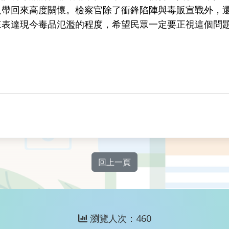
人帶回來高度關懷。
檢察官除了衝鋒陷陣與毒販宣戰外，
來表達現今毒品氾濫的程度，希望民眾一定要正視這個問
回上一頁
瀏覽人次：460