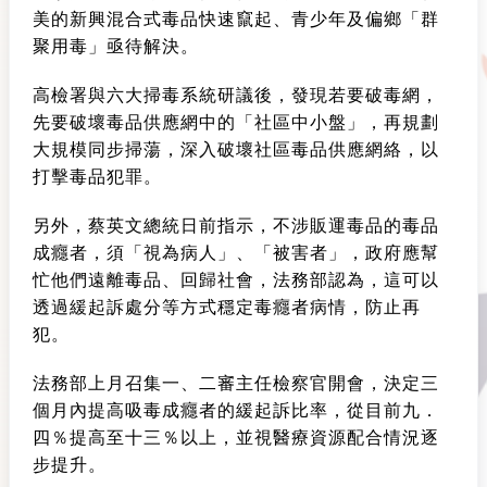
美的新興混合式毒品快速竄起、青少年及偏鄉「群
聚用毒」亟待解決。
高檢署與六大掃毒系統研議後，發現若要破毒網，
先要破壞毒品供應網中的「社區中小盤」，再規劃
大規模同步掃蕩，深入破壞社區毒品供應網絡，以
打擊毒品犯罪。
另外，蔡英文總統日前指示，不涉販運毒品的毒品
成癮者，須「視為病人」、「被害者」，政府應幫
忙他們遠離毒品、回歸社會，法務部認為，這可以
透過緩起訴處分等方式穩定毒癮者病情，防止再
犯。
法務部上月召集一、二審主任檢察官開會，決定三
個月內提高吸毒成癮者的緩起訴比率，從目前九．
四％提高至十三％以上，並視醫療資源配合情況逐
步提升。