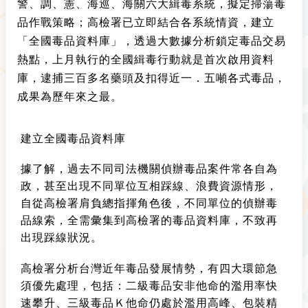
警、調、憲、海巡、海關六大緝毒系統，擬定掃蕩毒
品作戰策略；高檢署已立即結合各系統情資，建立
「全國毒品資料庫」，透過大數據分析鎖定毒品交易
熱點，上月執行的全國緝毒行動就是首次啟用資料
庫，逮捕三百多名藥頭及扣得近一．五噸各式毒品，
成果為歷年來之最。
建立全國毒品資料庫
據了解，過去不同司法機關偵辦毒品案件常各自為
政，甚至出現不同單位互相踩線、浪費資源情形，
自從高檢署肩負總指揮角色後，不同單位的偵辦毒
品線索，全需彙集到高檢署的毒品資料庫，不致再
出現踩線狀況。
高檢署分析台灣近年毒品發展情勢，有四大環節急
須優先處理，包括：二級毒品安非他命的濫用率快
速攀升、三級毒品Ｋ他命仍處於濫用高峰、包裝精