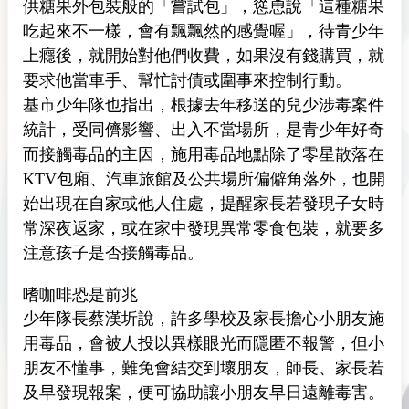
供糖果外包裝般的「嘗試包」，慫恿說「這種糖果
吃起來不一樣，會有飄飄然的感覺喔」，待青少年
上癮後，就開始對他們收費，如果沒有錢購買，就
要求他當車手、幫忙討債或圍事來控制行動。
基市少年隊也指出，根據去年移送的兒少涉毒案件
統計，受同儕影響、出入不當場所，是青少年好奇
而接觸毒品的主因，施用毒品地點除了零星散落在
KTV包廂、汽車旅館及公共場所偏僻角落外，也開
始出現在自家或他人住處，提醒家長若發現子女時
常深夜返家，或在家中發現異常零食包裝，就要多
注意孩子是否接觸毒品。
嗜咖啡恐是前兆
少年隊長蔡漢圻說，許多學校及家長擔心小朋友施
用毒品，會被人投以異樣眼光而隱匿不報警，但小
朋友不懂事，難免會結交到壞朋友，師長、家長若
及早發現報案，便可協助讓小朋友早日遠離毒害。