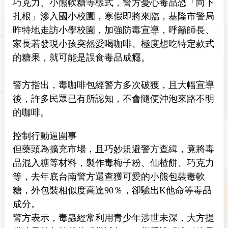
巧克力、小熊軟糖等樣式，警方憂心毒品恐「向下
扎根」滲入國小校園，寒假即將來臨，基隆市警局
昨特地走訪小學校園，加強防毒宣導，呼籲師長、
家長若發現小孩突然愛喝咖啡、極度想吃特定款式
的糖果，就可能是誤食毒品成癮。
警方指出，毒咖啡包經警方多次破獲，且大幅宣導
後，許多民眾已有所認知，不會隨便沖泡來路不明
的咖啡。
控制行動逼圍事
但藥頭為擴充市場，且巧妙規避警方查緝，竟將毒
品混入糖等材料，製作毒梅子粉、仙楂餅、巧克力
等，去年底台南警方還查獲可愛的小熊包裝毒軟
糖，外包裝相似度高達90％，卻驗出K他命等毒品
成分。
警方表示，毒蟲經常利用青少年涉世未深，大方提