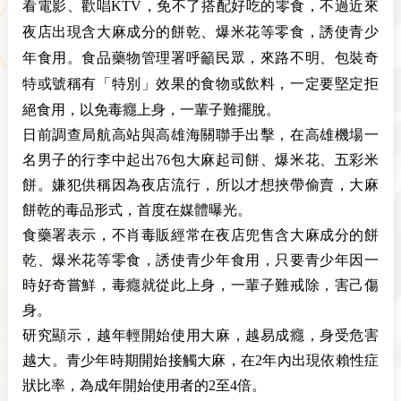
看電影、歡唱KTV，免不了搭配好吃的零食，不過近來
夜店出現含大麻成分的餅乾、爆米花等零食，誘使青少
年食用。食品藥物管理署呼籲民眾，來路不明、包裝奇
特或號稱有「特別」效果的食物或飲料，一定要堅定拒
絕食用，以免毒癮上身，一輩子難擺脫。
日前調查局航高站與高雄海關聯手出擊，在高雄機場一
名男子的行李中起出76包大麻起司餅、爆米花、五彩米
餅。嫌犯供稱因為夜店流行，所以才想挾帶偷賣，大麻
餅乾的毒品形式，首度在媒體曝光。
食藥署表示，不肖毒販經常在夜店兜售含大麻成分的餅
乾、爆米花等零食，誘使青少年食用，只要青少年因一
時好奇嘗鮮，毒癮就從此上身，一輩子難戒除，害己傷
身。
研究顯示，越年輕開始使用大麻，越易成癮，身受危害
越大。青少年時期開始接觸大麻，在2年內出現依賴性症
狀比率，為成年開始使用者的2至4倍。