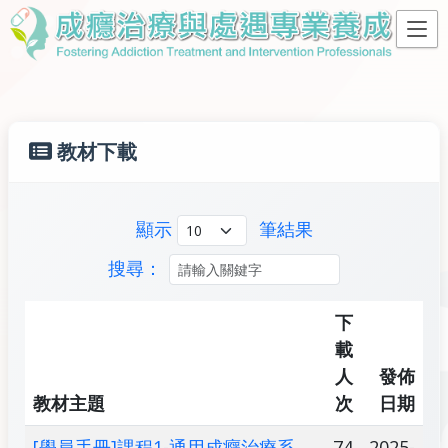
教材下載
顯示
筆結果
搜尋：
下
載
人
發佈
教材主題
次
日期
[學員手冊]課程1-通用成癮治療系
74
2025-