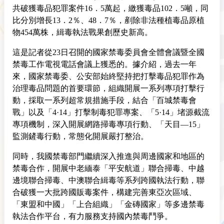
共破獲毒品犯罪案件16．5萬起，繳獲毒品102．5噸，同
比分別增長13．2％、48．7％，剷除非法種植毒品原植
物454萬株，緝毒執法戰果創歷史新高。
這是記者從23日召開的國家禁毒委員會全體會議暨全國
禁毒工作
電視
電話會議上獲悉的。據介紹，過去一年
來，國家禁毒委、公安部始終堅持把打擊毒品犯罪作為
治理毒品問題的首要環節，組織開展一系列專項打擊行
動，採取一系列超常規措施手段，結合「百城禁毒會
戰」以及「4·14」打擊制毒犯罪專案、「5·14」堵源截流
專項機制，深入開展網路掃毒專項行動、「天目—15」
監測鏟毒行動，常態化開展嚴打整治。
同時，我國禁毒部
門
繼續深入推進與周邊國家和地區的
禁毒合作，開展中老緬泰「平安航道」聯合掃毒、中越
邊境聯合掃毒、中澳聯合緝毒等系列跨國執法行動，聯
合破獲一大批跨國販毒案件，構建完善東亞次區域、
「東盟和中國」「上合組織」「金磚國家」等多邊禁毒
執法合作平台，有力服務支持國內禁毒鬥爭。