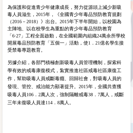
為保護和促進青少年
健康
成長，努力從源頭上減少新吸
毒人員滋生，2015年，《全國青少年毒品預防
教育
規劃
（2016－2018）》出台。2015年下半年開始，以校園為
主陣地、以在校學生為重點的青少年毒品預防教育
「6·27」
工程
全面啟動，在全國範圍內組織24萬余所學校
開展毒品預防教育「五個一」
活動
，使1．21億名學生接
受禁毒專題教育。
另據介紹，各部門積極創新吸毒人員管理機制，探索科
學有效的戒毒康復模式，紮實推進社區戒毒社區康復工
作，幫助吸毒人員戒斷毒癮、回歸社會，對吸毒人員的
發現、管控、戒治能力顯著提升。2015年，全國共查獲
吸毒人員106．2萬人次，強制
隔離
戒毒38．7萬人，戒斷
三年未復吸人員達114．8萬人。