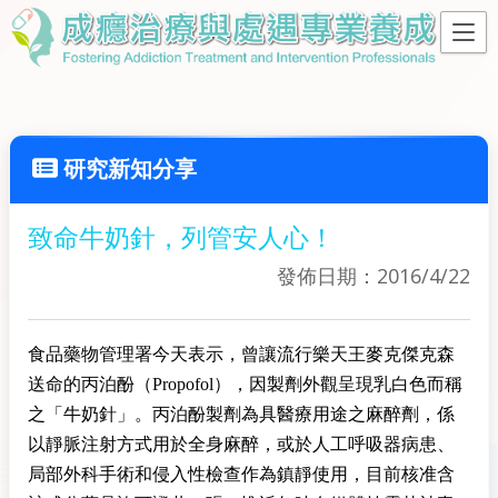
研究新知分享
致命牛奶針，列管安人心！
發佈日期：2016/4/22
食品藥物管理署今天表示，曾讓流行樂天王麥克傑克森
送命的丙泊酚（Propofol），因製劑外觀呈現乳白色而稱
之「牛奶針」。丙泊酚製劑為具醫療用途之麻醉劑，係
以靜脈注射方式用於全身麻醉，或於人工呼吸器病患、
局部外科手術和侵入性檢查作為鎮靜使用，目前核准含