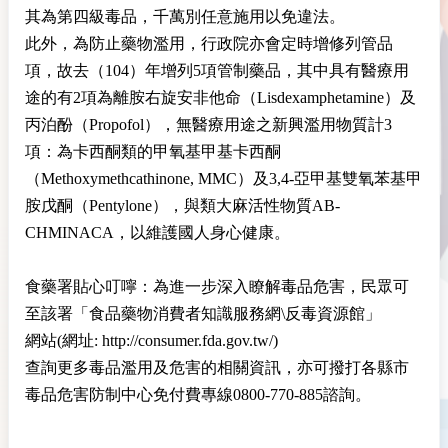
其為第四級毒品，千萬別任意施用以免違法。
此外，為防止藥物濫用，行政院亦會定時增修列管品
項，故去（104）年增列5項管制藥品，其中具有醫療用
途的有2項為離胺右旋安非他命（Lisdexamphetamine）及
丙泊酚（Propofol），無醫療用途之新興濫用物質計3
項：為卡西酮類的甲氧基甲基卡西酮
（Methoxymethcathinone, MMC）及3,4-亞甲基雙氧苯基甲
胺戊酮（Pentylone），與類大麻活性物質AB-
CHMINACA，以維護國人身心健康。
食藥署貼心叮嚀：為進一步深入瞭解毒品危害，民眾可
至該署「食品藥物消費者知識服務網\反毒資源館」
網站(網址: http://consumer.fda.gov.tw/)
查詢更多毒品濫用及危害的相關資訊，亦可撥打各縣市
毒品危害防制中心免付費專線0800-770-885諮詢。