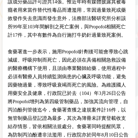
該成分藥品許可證共14張。惟近年時有媒體披露其被毒
癮者用來當作替代性毒品而遭濫用，常因過量致死或藥
效發作失去意識而發生意外，法務部法醫研究所分析該
所99年至103年間解剖之死亡案例，與Propofol相關死亡
計17件，其中有數件為自行施打牛奶針過量致死案例。
食藥署進一步表示，施用Propofol針劑後可能會導致心跳
減緩、呼吸抑制而死亡，因此必須在具備相關急救設備
的醫療機構下使用，且須由專業醫師給藥，使用過程中
必須有醫療人員持續監測病患的心臟及呼吸功能，避免
因藥物過量，導致呼吸衰竭而死亡的風險。為維護國人
用藥安全及健康，行政院已於去（104）年3月26日公告
將Propofol增列為第四級管制藥品，加強其流向管理，自
丙泊酚列管後迄今，食藥署查獲之違規案件計16件，以
無管制藥品登記證為最多，其次為簿冊未詳實登載收支
結存情形，皆依相關法規處分。食藥署同時提醒民眾，
為防制丙泊酚遭非法濫用，行政院亦於同年8月10日公告