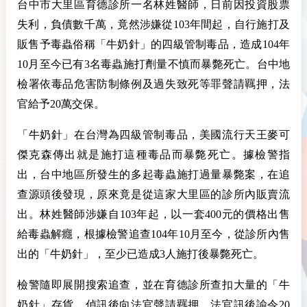
台中市大里區育德診所一名林姓醫師，日前因投資股票
失利，負債數千萬，竟然涉嫌從103年間起，自行施打及
販售予毒蟲俗稱「牛奶針」的四級管制毒品，造成104年
10月至今已有3名毒蟲施打劑量不慎而暴斃死亡。台中地
檢署依毒品危害防制條例及過失致死等罪聲請羈押，法
官給予20萬交保。
「牛奶針」在台灣為四級管制毒品，美國流行天王麥可
傑克森傳出就是施打這種毒品而暴斃死亡。據檢警指
出，台中地區所發生的多起毒蟲施打過量暴斃案，在追
查源頭後發現，原來竟是從這家大里區的診所內販賣流
出。林姓醫師涉嫌自103年起，以一套400元的價格出售
給毒蟲解癮，根據檢警追查104年10月至今，從診所內售
出的「牛奶針」，至少已造成3人施打後暴斃死亡。
檢警隨即展開搜索追查，並在育德診所查扣大量的「牛
奶針」存貨，偵訊後向法官聲請羈押，法官訊後諭令20