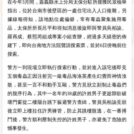
在今年3月間，嘉義縣水上分局太保分駐所接獲民眾檢舉
指出，位於台南市後壁區的一處住宅出入人口複雜，另
據線報得知，該地點位處偏僻，常有毒蟲聚集施用毒
品，太保所所長呂平和得知消息後旋即與警員吳柏諭、
羅再成、蔡熙芮組成專案小組查辦，經過多天縝密的佈
建下，即向台南地方法院聲請搜索票，並於6日傍晚前往
搜索。
警方一到現場立即執行搜索行動，並於進入該宅後即見
五個毒蟲正因注射完一級毒品海洛英產生幻覺而神情渙
散，甚至一言不和動手互毆，警方見狀立刻制止毒蟲們
的脫序行為，其中一名年約38歲的許姓男子更趁隙欲破
壞門窗從二樓陽台跳下躲避警方查緝，警員吳柏諭見狀
後立即上樓拉住許男褲管，防止其跳樓脫逃，在一番搏
鬥後，警方順利壓制失控的許姓男子，亦避免了危險的
憾事發生。