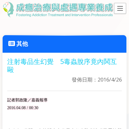
其他
注射毒品生幻覺 5毒蟲脫序竟內鬨互
毆
發佈日期：2016/4/26
記者郭政隆／嘉義報導
2016.04.08 / 00:30