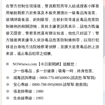
在警方控制住現場後，警員蔡熙芮等人組成搜索小隊善
用敏銳觀察力於角落及木板夾層搜出一級毒品海洛英、
玻璃球吸食器、斜削吸管、注射針筒等違反毒品危害防
制條例的相關證物，黃姓主嫌更訝異表示，該地方既偏
僻又隱密，警察竟然還有辦法知道，他也只好認了；警
方隨後將黃嫌等人依涉毒品危害防制條例罪，以現行犯
移送台南地方法院檢察署偵辦，並擴大追查毒品的上游
來源，遏止毒品犯罪之猖獗。
※
NOWnews.com
【今日新聞網】提醒您：
少一份毒品，多一分健康；吸毒一時，終身危害。
※ 戒毒諮詢專線：0800-770-885(0800-請請您-幫幫我)
※ 安心專線：0800-788-995(0800-請幫幫-救救我)
※ 張老師專線：1980
※ 生命線專線：1995