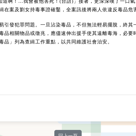
知道啊！…我會被他害死！(台語)」接著，更深深嘆了一口
緝在案及劉女持毒事證確鑿，全案訊後將兩人依違反毒品危
易引發犯罪問題。一旦沾染毒品，不但無法輕易擺脫，終其
毒品相關物品或徵兆，應儘速伸出援手使其遠離毒海，必要
毒品」列為查緝工作重點，以共同維護社會治安。
回上一頁