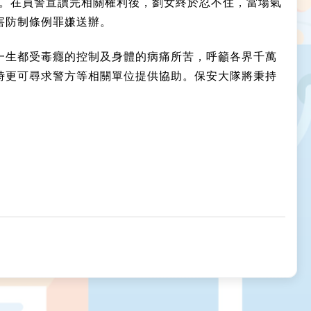
氣。在員警宣讀完相關權利後，劉女終於忍不住，當場氣
害防制條例罪嫌送辦。
一生都受毒癮的控制及身體的病痛所苦，呼籲各界千萬
時更可尋求警方等相關單位提供協助。保安大隊將秉持