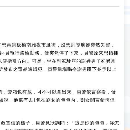
時許想再到板橋南雅夜市逛街，沒想到導航卻突然失靈，
等4員執行路檢勤務，便突然停了下來，員警原來想指揮
以便指引方向。可是，坐在副駕駛座的謝姓男子卻異常
檢所發布之毒品通緝犯，員警當場喝令謝男蹲下並予以上
的手套箱也有放，可不可以拿出來，員警依言察看，發
繼續說，他還有丟1包在劉女的包包內，劉女聞言錯愕但
不敢置信的樣子，員警見狀詢問：「這是妳的包包，妳怎