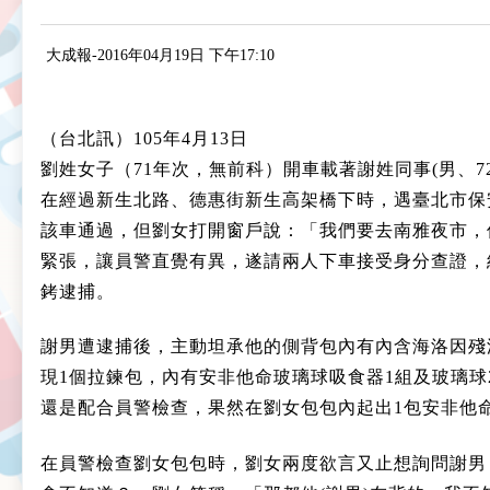
大成報
-
2016年04月19日 下午17:10
（台北訊）105年4月13日
劉姓女子（71年次，無前科）開車載著謝姓同事(男、
在經過新生北路、德惠街新生高架橋下時，遇臺北市保
該車通過，但劉女打開窗戶說：「我們要去南雅夜市，
緊張，讓員警直覺有異，遂請兩人下車接受身分查證，經
銬逮捕。
謝男遭逮捕後，主動坦承他的側背包內有內含海洛因殘
現1個拉鍊包，內有安非他命玻璃球吸食器1組及玻璃球
還是配合員警檢查，果然在劉女包包內起出1包安非他命
在員警檢查劉女包包時，劉女兩度欲言又止想詢問謝男