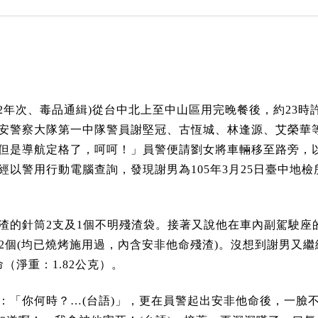
72年次、毒品通緝)從台中北上至中山區用完晚餐後，約23
安警察大隊第一中隊警員謝堅冠、古恆城、林逢源、艾榮華
但是導航定格了，呵呵！」員警便請劉女將車輛移至路旁，
以警用行動電腦查詢，發現謝男為105年3月25日臺中地
渣的針筒2支及1個不明殘渣袋。接著又說他在車內副駕駛座
2個(均已燒烤施用過，內含安非他命殘渣)。沒想到謝男又
（淨重：1.82公克）。
：「你何時？…(台語)」，更在員警起出安非他命後，一臉