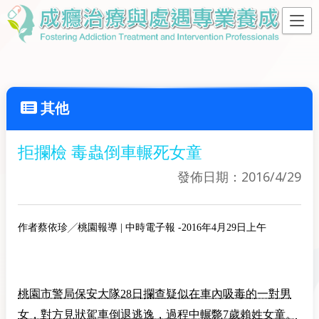
其他
拒攔檢 毒蟲倒車輾死女童
發佈日期：2016/4/29
作者
蔡依珍╱桃園報導
|
中時電子報
-2016年4月29日上午
桃園市警局保安大隊28日攔查疑似在車內吸毒的一對男
女，對方見狀駕車倒退逃逸，過程中輾斃7歲賴姓女童。