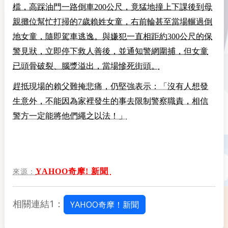
檔，高踩油門一路倒車200公尺，竟猛地撞上下課後到母
親攤位幫忙打掃的7歲賴姓女童，右前輪甚至當場輾過倒
地女童，隨即駕車逃逸。與嫌犯一直相距約300公尺的保
警見狀，立即停下救人善後，並通知警網圍捕，但女童
已頭骨破裂、腦漿溢出，當場慘死街頭。
趕抵現場的賴父難掩悲痛，仍堅強表示：「沒有人想發
生意外，不能因為家裡發生的事去限制警察職責，相信
警方一定能將他們繩之以法！」
YAHOO奇摩! 新聞
來源：
相關連結1：
YAHOO奇摩！新聞