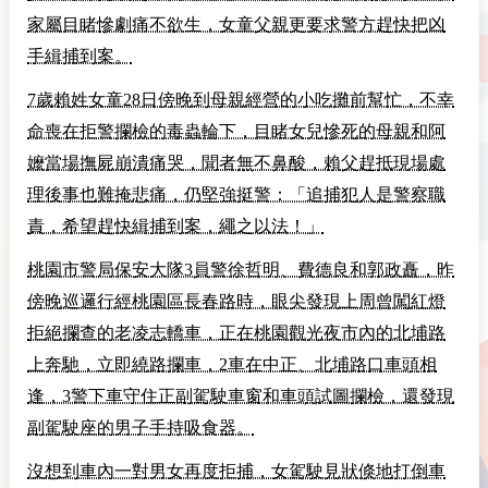
家屬目睹慘劇痛不欲生，女童父親更要求警方趕快把凶
手緝捕到案。
7歲賴姓女童28日傍晚到母親經營的小吃攤前幫忙，不幸
命喪在拒警攔檢的毒蟲輪下，目睹女兒慘死的母親和阿
嬤當場撫屍崩潰痛哭，聞者無不鼻酸，賴父趕抵現場處
理後事也難掩悲痛，仍堅強挺警：「追捕犯人是警察職
責，希望趕快緝捕到案，繩之以法！」
桃園市警局保安大隊3員警徐哲明、費德良和郭政矗，昨
傍晚巡邏行經桃園區長春路時，眼尖發現上周曾闖紅燈
拒絕攔查的老凌志轎車，正在桃園觀光夜市內的北埔路
上奔馳，立即繞路攔車，2車在中正、北埔路口車頭相
逢，3警下車守住正副駕駛車窗和車頭試圖攔檢，還發現
副駕駛座的男子手持吸食器。
沒想到車內一對男女再度拒捕，女駕駛見狀倏地打倒車