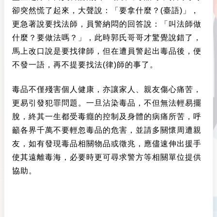
卻突然慌了起來，大聲說：「要拿什麼？(臺語)」，
更急著說要找法師，員警納悶的回答說：「叫法師做
什麼？要做法嗎？」，此時郭氏哥哥才驚覺說錯了，
馬上改口說是要找律師，但在遭員警起出毒品後，便
不發一語，再不提要找法(律)師的事了。
毒品不僅殘害個人健康，亦讓家人、親友傷心痛苦，
更易引發犯罪問題。一旦沾染毒品，不但無法輕易擺
脫，終其一生都受毒癮的控制及身體的病痛所苦，呼
籲各界千萬不要輕忽毒品的危害，並請多關懷周遭親
友，如有發現毒品相關物品或徵兆，應儘速伸出援手
使其遠離毒海，必要時更可尋求警方等相關單位提供
協助
。