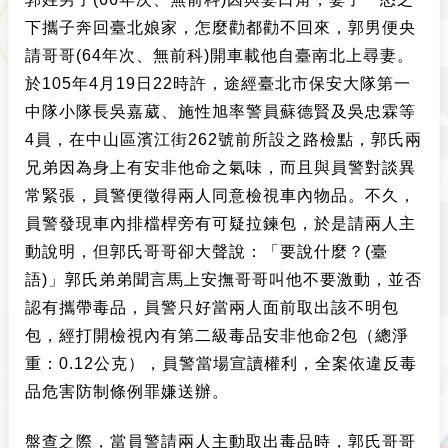
下攜子奔回臺北娘家，怎麼勸都勸不回來，郭男便央
請哥哥(64年次、無前科)開車載他自臺南北上尋妻。
於105年4月19日22時許，途經臺北市保安大隊第一
中隊小隊長吳嘉葳、施性旭率警員蘇德賢及吳忠霖等
4員，在中山區濱江街262號前所設之路檢點，郭氏兩
兄弟因為身上有安非他命之氣味，而且與員警對談異
常緊張，員警便徵得兩人同意檢視車內物品。不久，
員警發現車內排檔桿旁有可疑拉鍊包，於是請兩人主
動說明，但郭氏哥哥卻大聲說：「要說什麼？(臺
語)」郭氏弟弟聞言馬上安撫哥哥叫他不要激動，並否
認有攜帶毒品，員警只好當兩人面前取出該不明包
包，經打開檢視內有第二級毒品安非他命2包（總淨
重：0.12公克），員警當場宣讀權利，全案依違反毒
品危害防制條例罪嫌送辦。
盤查之際，當員警請兩人主動取出毒品時，郭氏哥哥