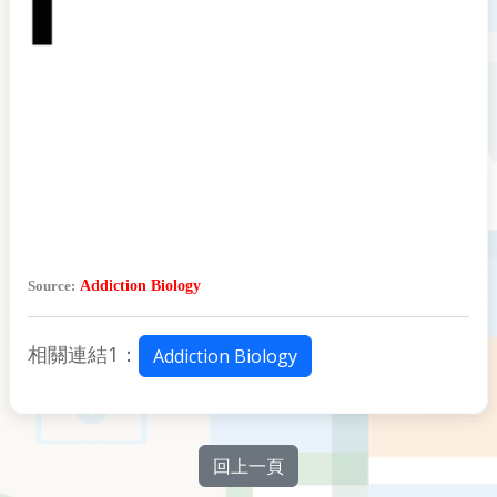
Source:
Addiction Biology
相關連結1：
Addiction Biology
回上一頁