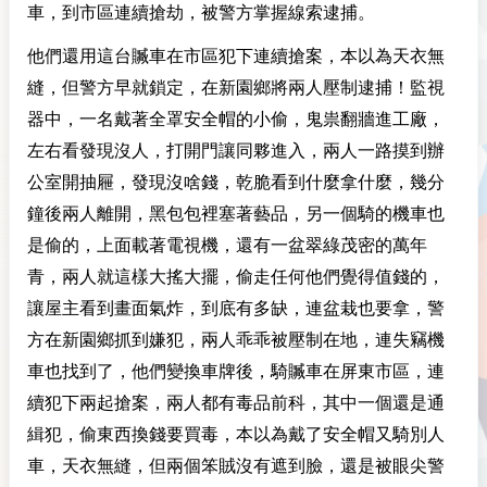
車，到市區連續搶劫，被警方掌握線索逮捕。
他們還用這台贓車在市區犯下連續搶案，本以為天衣無
縫，但警方早就鎖定，在新園鄉將兩人壓制逮捕！監視
器中，一名戴著全罩安全帽的小偷，鬼祟翻牆進工廠，
左右看發現沒人，打開門讓同夥進入，兩人一路摸到辦
公室開抽屜，發現沒啥錢，乾脆看到什麼拿什麼，幾分
鐘後兩人離開，黑包包裡塞著藝品，另一個騎的機車也
是偷的，上面載著電視機，還有一盆翠綠茂密的萬年
青，兩人就這樣大搖大擺，偷走任何他們覺得值錢的，
讓屋主看到畫面氣炸，到底有多缺，連盆栽也要拿，警
方在新園鄉抓到嫌犯，兩人乖乖被壓制在地，連失竊機
車也找到了，他們變換車牌後，騎贓車在屏東市區，連
續犯下兩起搶案，兩人都有毒品前科，其中一個還是通
緝犯，偷東西換錢要買毒，本以為戴了安全帽又騎別人
車，天衣無縫，但兩個笨賊沒有遮到臉，還是被眼尖警