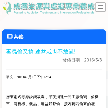
其他
毒蟲偷又搶 連盆栽也不放過!
發佈日期：2016/5/3
華視
– 2016年5月2日下午12:34
屏東兩名毒蟲缺錢吸毒，半夜溜進一間工廠偷竊，偷機
車、電視機、藝品，連盆栽都偷，接著騎著偷來的贓