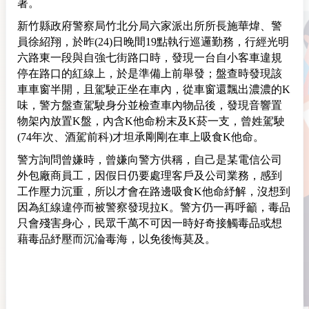
著。
新竹縣政府警察局竹北分局六家派出所所長施華煒、警
員徐紹翔，於昨(24)日晚間19點執行巡邏勤務，行經光明
六路東一段與自強七街路口時，發現一台自小客車違規
停在路口的紅線上，於是準備上前舉發；盤查時發現該
車車窗半開，且駕駛正坐在車內，從車窗還飄出濃濃的K
味，警方盤查駕駛身分並檢查車內物品後，發現音響置
物架內放置K盤，內含K他命粉末及K菸一支，曾姓駕駛
(74年次、酒駕前科)才坦承剛剛在車上吸食K他命。
警方詢問曾嫌時，曾嫌向警方供稱，自己是某電信公司
外包廠商員工，因假日仍要處理客戶及公司業務，感到
工作壓力沉重，所以才會在路邊吸食K他命紓解，沒想到
因為紅線違停而被警察發現拉K。警方仍一再呼籲，毒品
只會殘害身心，民眾千萬不可因一時好奇接觸毒品或想
藉毒品紓壓而沉淪毒海，以免後悔莫及。