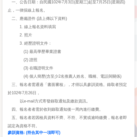
一、公告日期：自民國102年7月3日(星期三)起至7月25日(星期四)
止，一律採線上報名。
二、應備證件 (請上傳以下資料)
1. 線上報名資料填寫
2. 照片
3. 經歷證明文件：
(1) 最高學歷畢業證書
(2) 證照
(3) 在職證明文件
(4) 個人簡歷(含至少2名推薦人姓名、職稱、電話與關係)
三、報名者需通過「書面審核」，才得以具參訓資格。錄取者預定
於102年7月26日，
以e-mail方式寄發錄取通知
及繳款資訊。
四、報名者者需於收到錄取通知後一周內進行繳費。
五、報名者若因檢具資料不齊、不符、不實或逾時繳費，報名者即
認定為資格不符。
參訓資格: (符合其中一項即可)