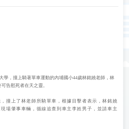
大學，撞上騎著單車運動的內埔國小44歲林銘嬈老師，林
終可告慰死者在天之靈。
馳，撞上了林老師所騎單車，根據目擊者表示，林銘嬈
留現場肇事車輛，循線追查到車主李姓男子，並請車主