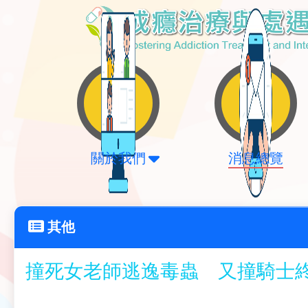
關於我們
消息總覽
其他
撞死女老師逃逸毒蟲 又撞騎士