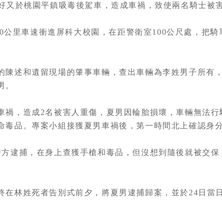
剛好又於桃園平鎮吸毒後駕車，造成車禍，致使兩名騎士被
以60公里車速衝進屏科大校園，在距警衛室100公尺處，把
的陳述和遺留現場的肇事車輛，查出車輛為李姓男子所有，
男。
車禍，造成2名被害人重傷，夏男因輪胎損壞，車輛無法行
命毒品。專案小組接獲夏男車禍後，第一時間北上確認身
警方逮捕，在身上查獲手槍和毒品，但沒想到隨後就被交保
終在林姓死者告別式前夕，將夏男逮捕歸案，並於24日當