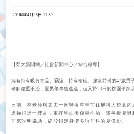
2016年04月25日 11:39
【亞太新聞網／社會新聞中心／綜合報導】
擁有持有吸食毒品、竊盜、持有槍砲、強盜前科的47歲男
老師傷重不治，夏男肇事後逃逸，但又於23日於桃園平鎮
日前，林老師與丈夫一同騎著單車前往屏科大校園內
遭撞飛達一樓高，重摔地面後傷重不治。肇事後夏男
前來說明協助，終於鎖定身擁多項前科的夏偉松。