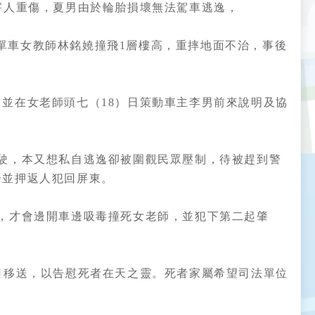
害人重傷，夏男由於輪胎損壞無法駕車逃逸，
騎單車女教師林銘嬈撞飛1層樓高，重摔地面不治，事後
並在女老師頭七（18）日策動車主李男前來說明及協
駛，本又想私自逃逸卻被圍觀民眾壓制，待被趕到警
分並押返人犯回屏東。
，才會邊開車邊吸毒撞死女老師，並犯下第二起肇
日移送，以告慰死者在天之靈。死者家屬希望司法單位