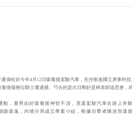
子夏偉松於今年4月12日吸毒後駕駛汽車，失控衝進國立屏東科技
吸毒撞傷兩位騎士遭逮捕。巧合的是次日剛好是林老師追思會，
運動，夏男由於吸毒後神智不清，竟還駕駛汽車在路上奔
翻牆逃逸，內埔分局成立專案小組，根據目擊者陳述與遺