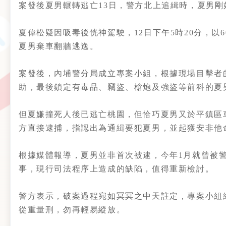
案發後夏男輾轉逃亡13日，警方北上追緝時，夏男
夏偉松疑因吸毒後恍神駕駛，12日下午5時20分，
夏男棄車翻牆逃逸。
案發後，內埔警分局成立專案小組，根據現場目擊者
助，最後鎖定有毒品、竊盜、槍炮及強盜等前科的夏
但夏嫌撞死人後已逃亡桃園，但恰巧夏男又於平鎮區
方直接逮捕，指認出為通緝要犯夏男，並起獲安非他
根據媒體報導，夏男並非首次被逮，今年1月就曾被
事，現行司法程序上造成的缺陷，值得重新檢討。
警方表示，破案過程宛如冥冥之中天註定，專案小組
從重量刑，勿再輕易縱放。