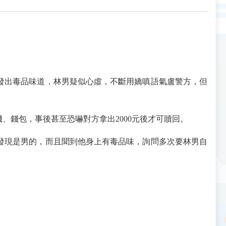
發出毒品味道，林男疑似心虛，不斷用嬌嗔語氣盧警方，但
錢包，事後甚至恐嚇對方拿出2000元後才可贖回。
發現是男的，而且聞到他身上有毒品味，詢問多次要林男自