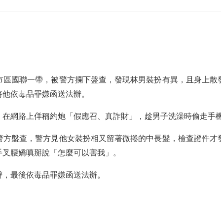
市區國聯一帶，被警方攔下盤查，發現林男裝扮有異，且身上散
將他依毒品罪嫌函送法辦。
在網路上佯稱約炮「假應召、真詐財」，趁男子洗澡時偷走手機、
到警方盤查，警方見他女裝扮相又留著微捲的中長髮，檢查證件才
手叉腰嬌嗔掰說「怎麼可以害我」。
辯，最後依毒品罪嫌函送法辦。