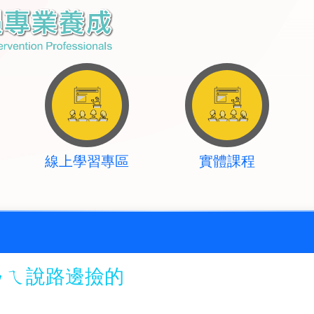
線上學習專區
實體課程
ㄋㄟ說路邊撿的