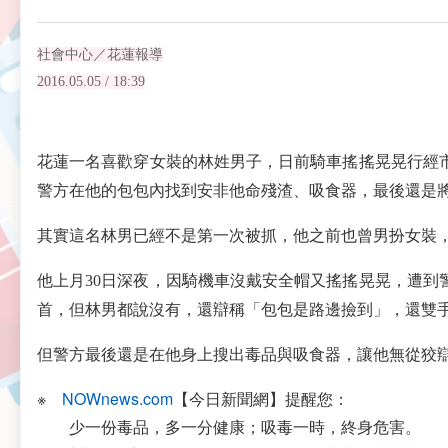
社會中心／花蓮報導
2016.05.05 / 18:39
花蓮一名喜歡穿女裝的林姓男子，日前騎車搖搖晃晃行經
警方在他的包包內找到安非他命殘渣、吸食器，最後還是
其實這名林男已經不是第一次被抓，他之前也曾男扮女裝，
他上月30日深夜，因騎機車沒戴安全帽又搖搖晃晃，遭
首，但林男都說沒有，還辯稱「包包是路邊撿到」，還雙
但警方最後還是在他身上搜出毒品與吸食器，讓他無從狡
※
NOWnews.com
【今日新聞網】提醒您：
少一份毒品，多一分健康；吸毒一時，終身危害。