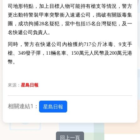
司地形特點，加上目標人物可能持有槍支等情況，警方
更出動特警裝甲車突擊衝入速遞公司，搗破有關販毒集
團，成功拘捕28名疑犯，當中包括15名台灣疑犯，及一
名快遞公司負責人。
同時，警方在快遞公司內檢獲約717公斤冰毒、9支手
槍、349發子彈，11輛名車、150萬元人民幣及200萬元港
幣。
來源：
星島日報
相關連結1：
星島日報
回上一頁