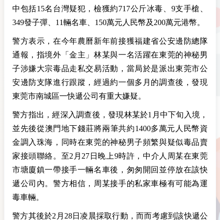
中包括15名台灣疑犯，檢獲約717公斤冰毒、9支手槍、
349發子彈、11輛名車、150萬元人民幣及200萬元港幣。
警方表示，在今年農曆新年前接獲福建省公安邊防總隊
通報，指境外「金主」林某與一名活躍在東莞的神秘男
子涉嫌大宗毒品走私交易活動，當局於是派出東莞市公
安邊防支隊進行跟蹤，經過約一個多月的調查後，發現
東莞市南城區一快遞公司有重大嫌疑。
警方指出，經深入調查後，發現林某於1月中下旬入境，
並先後從澳門地下錢莊將兩筆共約1400多萬元人民幣資
金調入珠海，同時在東莞的神秘男子頻繁與疑似毒品賣
家接頭聯絡。至2月27日晚上9時許，中介人周某在東莞
市塘廈鎮一帶接手一輛名車後，匆匆開回並停放在該快
遞公司內。警方相信，周某接手的私家車極有可能為運
毒車輛。
警方其後於2月28日凌晨採取行動，而而考慮到該快遞公