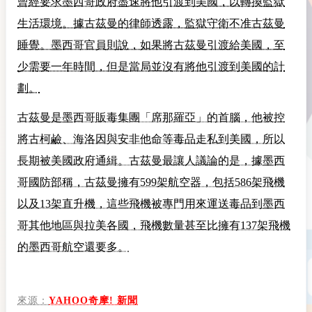
曾經要求墨西哥政府盡速將他引渡到美國，以轉換監獄
生活環境。據古茲曼的律師透露，監獄守衛不准古茲曼
睡覺。墨西哥官員則說，如果將古茲曼引渡給美國，至
少需要一年時間，但是當局並沒有將他引渡到美國的計
劃。
古茲曼是墨西哥販毒集團「席那羅亞」的首腦，他被控
將古柯鹼、海洛因與安非他命等毒品走私到美國，所以
長期被美國政府通緝。古茲曼最讓人議論的是，據墨西
哥國防部稱，古茲曼擁有599架航空器，包括586架飛機
以及13架直升機，這些飛機被專門用來運送毒品到墨西
哥其他地區與拉美各國，飛機數量甚至比擁有137架飛機
的墨西哥航空還要多。
來源：
YAHOO奇摩! 新聞