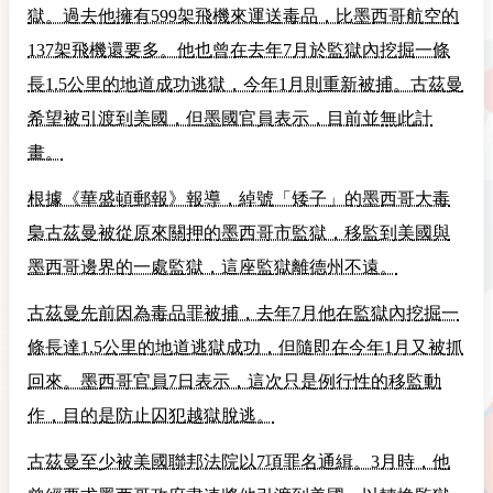
獄。過去他擁有599架飛機來運送毒品，比墨西哥航空的
137架飛機還要多。他也曾在去年7月於監獄內挖掘一條
長1.5公里的地道成功逃獄，今年1月則重新被捕。古茲曼
希望被引渡到美國，但墨國官員表示，目前並無此計
畫。
根據《華盛頓郵報》報導，綽號「矮子」的墨西哥大毒
梟古茲曼被從原來關押的墨西哥市監獄，移監到美國與
墨西哥邊界的一處監獄，這座監獄離德州不遠。
古茲曼先前因為毒品罪被捕，去年7月他在監獄內挖掘一
條長達1.5公里的地道逃獄成功，但隨即在今年1月又被抓
回來。墨西哥官員7日表示，這次只是例行性的移監動
作，目的是防止囚犯越獄脫逃。
古茲曼至少被美國聯邦法院以7項罪名通緝。3月時，他