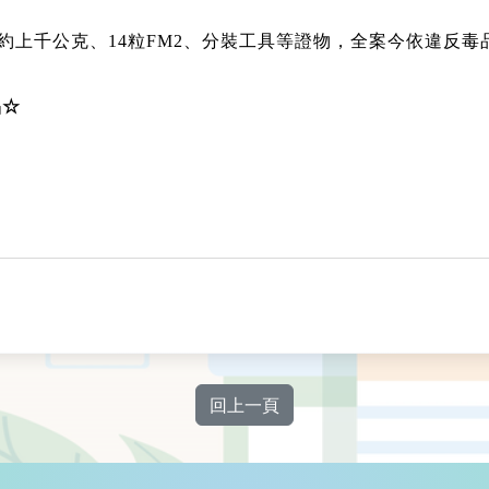
約上千公克、14粒FM2、分裝工具等證物，全案今依違反毒
品☆
回上一頁