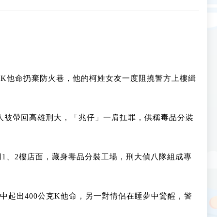
克K他命扔棄防火巷，他的柯姓女友一度阻撓警方上樓緝
人被帶回高雄刑大，「兆仔」一肩扛罪，供稱毒品分裝
1、2樓店面，藏身毒品分裝工場，刑大偵八隊組成專
中起出400公克K他命，另一對情侶在睡夢中驚醒，警