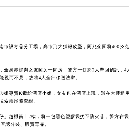
南市設毒品分工場，高市刑大獲報攻堅，阿兆企圖將400公
，全身赤裸與女友睡另一間房，警方一併將2人帶回偵訊，4
能視而不見，故將4人全部移送法辦。
涉嫌專賣K毒給酒店小姐，女友也在酒店上班，還在大樓租用
搜索票尾隨查緝。
仔」趁機衝上2樓，將一包黑色塑膠袋扔至防火巷，警方在袋
，否認分裝、販賣毒品。