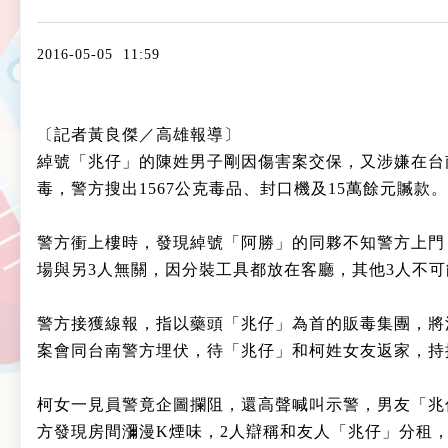
2016-05-05 11:59
〔記者黃良傑／高雄報導〕
綽號「兆仔」的陳姓男子剛因傷害案交保，又涉嫌在台
毒，警方搜出1567公克毒品、封口機及15萬餘元贓款。
警方衝上樓時，發現綽號「阿勝」的同夥不知警方上門
場與另3人無關，因分裝工具都放在客廳，其他3人不可
警方接獲線報，指以藥頭「兆仔」為首的販毒集團，將
案會同台南警方埋伏，待「兆仔」和柯姓女友返家，持
柯女一見員警竟企圖攔阻，還高聲喊叫示警，男友「兆
方發現房間瀰漫K煙味，2人辯稱和友人「兆仔」分租