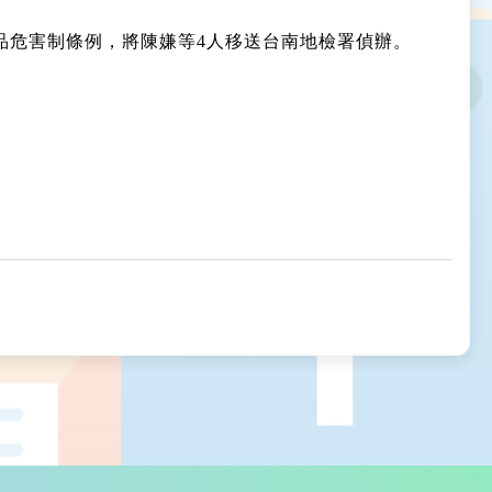
品危害制條例，將陳嫌等4人移送台南地檢署偵辦。