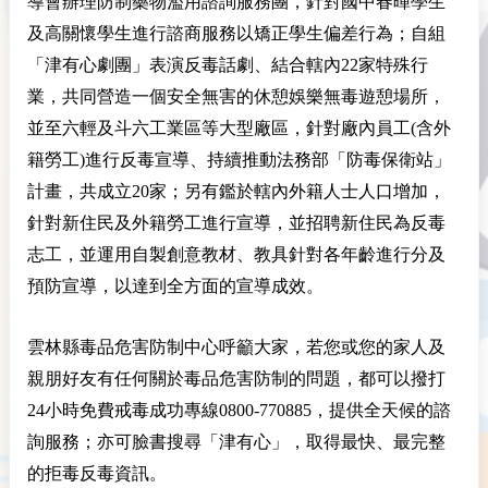
導會辦理防制藥物濫用諮詢服務團，針對國中春暉學生
及高關懷學生進行諮商服務以矯正學生偏差行為；自組
「津有心劇團」表演反毒話劇、結合轄內22家特殊行
業，共同營造一個安全無害的休憩娛樂無毒遊憩場所，
並至六輕及斗六工業區等大型廠區，針對廠內員工(含外
籍勞工)進行反毒宣導、持續推動法務部「防毒保衛站」
計畫，共成立20家；另有鑑於轄內外籍人士人口增加，
針對新住民及外籍勞工進行宣導，並招聘新住民為反毒
志工，並運用自製創意教材、教具針對各年齡進行分及
預防宣導，以達到全方面的宣導成效。
雲林縣毒品危害防制中心呼籲大家，若您或您的家人及
親朋好友有任何關於毒品危害防制的問題，都可以撥打
24小時免費戒毒成功專線0800-770885，提供全天候的諮
詢服務；亦可臉書搜尋「津有心」，取得最快、最完整
的拒毒反毒資訊。