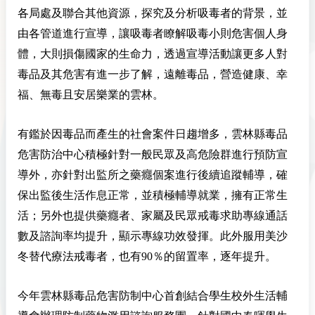
各局處及聯合其他資源，探究及分析吸毒者的背景，並
由各管道進行宣導，讓吸毒者瞭解吸毒小則危害個人身
體，大則損傷國家的生命力，透過宣導活動讓更多人對
毒品及其危害有進一步了解，遠離毒品，營造健康、幸
福、無毒且安居樂業的雲林。
有鑑於因毒品而產生的社會案件日趨增多，雲林縣毒品
危害防治中心積極針對一般民眾及高危險群進行預防宣
導外，亦針對出監所之藥癮個案進行後續追蹤輔導，確
保出監後生活作息正常，並積極輔導就業，擁有正常生
活；另外也提供藥癮者、家屬及民眾戒毒求助專線通話
數及諮詢率均提升，顯示專線功效發揮。此外服用美沙
冬替代療法戒毒者，也有90％的留置率，逐年提升。
今年雲林縣毒品危害防制中心首創結合學生校外生活輔