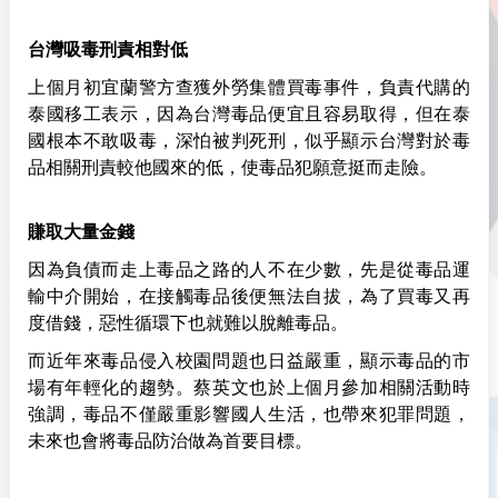
台灣吸毒刑責相對低
上個月初宜蘭警方查獲外勞集體買毒事件，負責代購的
泰國移工表示，因為台灣毒品便宜且容易取得，但在泰
國根本不敢吸毒，深怕被判死刑，似乎顯示台灣對於毒
品相關刑責較他國來的低，使毒品犯願意挺而走險。
賺取大量金錢
因為負債而走上毒品之路的人不在少數，先是從毒品運
輸中介開始，在接觸毒品後便無法自拔，為了買毒又再
度借錢，惡性循環下也就難以脫離毒品。
而近年來毒品侵入校園問題也日益嚴重，顯示毒品的市
場有年輕化的趨勢。蔡英文也於上個月參加相關活動時
強調，毒品不僅嚴重影響國人生活，也帶來犯罪問題，
未來也會將毒品防治做為首要目標。