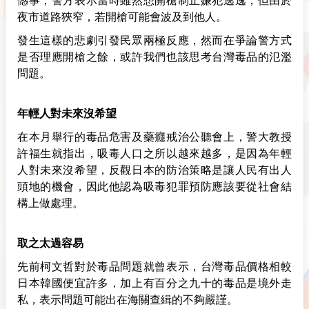
憾事，警方表示當時雖然想開槍制止嫌犯逃逸，但由於
夜市道路狹窄，若開槍可能會波及到他人。
發生這樣的悲劇引發民眾兩極反應，然而在爭論警方式
是否理應開槍之餘，或許我們也該思考台灣毒品的氾濫
問題。
年輕人對未來沒希望
在本月舉行的毒品危害及藥癮戒治公聽會上，警大教授
許福生就指出，吸毒人口之所以越來越多，是因為年輕
人對未來沒希望，反觀日本的防治策略是讓人民有出人
頭地的機會，因此他認為吸毒犯罪預防應該要從社會結
構上做處理。
取之太過容易
先前柯文哲對於毒品問題就曾表示，台灣毒品價格相較
日本韓國便宜許多，加上有百分之九十的毒品是境外走
私，表示問題可能出在海關查緝的不夠嚴謹。