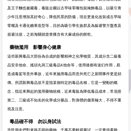
及王子麵也被藏毒，毒販企圖以古早味零嘴包裝掩飾毒品，以吸引青
少年注意增加其好奇心，降低民眾的防備，現在更進化改裝成古早味
零嘴及卡通化糖果造型等，目的為吸引學生族群及為躲避警方盤查及
規避法規，之前海關就曾查獲含有大麻成份的餅乾。
藥物濫用 影響身心健康
這些新興毒品大部份為合成的影響精神之化學物質，其成分含二級毒
品安非他命、搖頭丸與三級毒品K他命等，使用後都有迷幻作用，易
造成毒駕等意外事故，近年來施用毒品而意外死亡之新聞事件更是頻
傳。所謂新興毒品並不是指某個特定的毒品名稱，它是一變動的概
念，指近來興起的濫用藥物統稱，近來毒販為降低毒品成本，常混搭
第二、三級或不知名的化學成分藥品，對身體的傷害極大，不得不重
視及注意。
毒品碰不得 勿以身試法
市民朋友們對來路不明的藥物，千萬不要輕易嘗試，一定要停看聽，