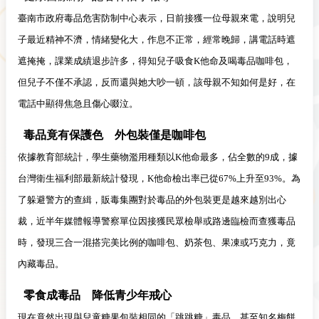
臺南市政府毒品危害防制中心表示，日前接獲一位母親來電，說明兒
子最近精神不濟，情緒變化大，作息不正常，經常晚歸，講電話時遮
遮掩掩，課業成績退步許多，得知兒子吸食K他命及喝毒品咖啡包，
但兒子不僅不承認，反而還與她大吵一頓，該母親不知如何是好，在
電話中顯得焦急且傷心啜泣。
毒品竟有保護色 外包裝僅是咖啡包
依據教育部統計，學生藥物濫用種類以K他命最多，佔全數的9成，據
台灣衛生福利部最新統計發現，K他命檢出率已從67%上升至93%。為
了躲避警方的查緝，販毒集團對於毒品的外包裝更是越來越別出心
裁，近半年媒體報導警察單位因接獲民眾檢舉或路邊臨檢而查獲毒品
時，發現三合一混搭完美比例的咖啡包、奶茶包、果凍或巧克力，竟
內藏毒品。
零食成毒品 降低青少年戒心
現在竟然出現與兒童糖果包裝相同的「跳跳糖」毒品，甚至知名梅餅