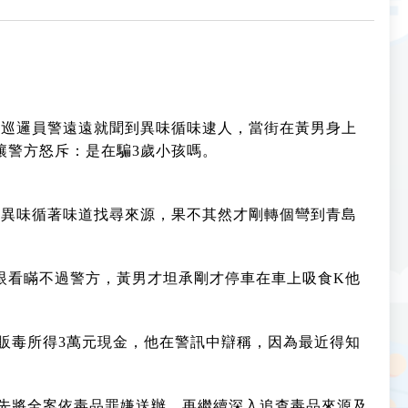
被巡邏員警遠遠就聞到異味循味逮人，當街在黃男身上
讓警方怒斥：是在騙3歲小孩嗎。
命異味循著味道找尋來源，果不其然才剛轉個彎到青島
眼看瞞不過警方，黃男才坦承剛才停車在車上吸食K他
似販毒所得3萬元現金，他在警訊中辯稱，因為最近得知
先將全案依毒品罪嫌送辦，再繼續深入追查毒品來源及