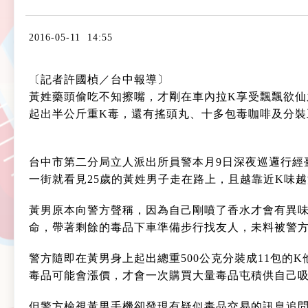
2016-05-11 14:55
〔記者許國楨／台中報導〕
黃姓藥頭偷吃不知擦嘴，才剛在車內拉K享受飄飄欲仙
起出半公斤重K毒，還有搖頭丸、十多包毒咖啡及分裝
台中市第二分局立人派出所員警本月9日深夜巡邏行經
一街就看見25歲的黃姓男子走在路上，且越靠近K味
黃男原本向警方聲稱，因為自己剛噴了香水才會有異味
命，帶著剩餘的毒品下車準備步行找友人，未料被警
警方隨即在黃男身上起出總重500公克分裝成11包的
毒品可能會漲價，才會一次購買大量毒品屯積供自己
但警方檢視黃男手機卻發現有疑似毒品交易的訊息追