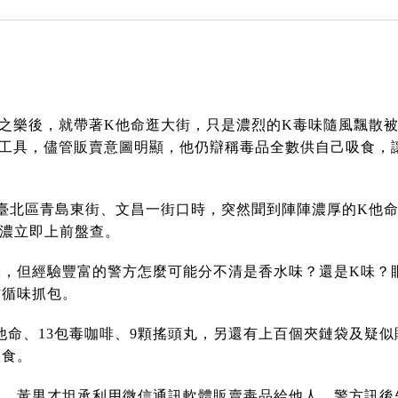
之樂後，就帶著K他命逛大街，只是濃烈的K毒味隨風飄散
工具，儘管販賣意圖明顯，他仍辯稱毒品全數供自己吸食，
臺北區青島東街、文昌一街口時，突然聞到陣陣濃厚的K他
越濃立即上前盤查。
，但經驗豐富的警方怎麼可能分不清是香水味？還是K味？
方循味抓包。
K他命、13包毒咖啡、9顆搖頭丸，另還有上百個夾鏈袋及疑
吸食。
問，黃男才坦承利用微信通訊軟體販賣毒品給他人，警方訊後