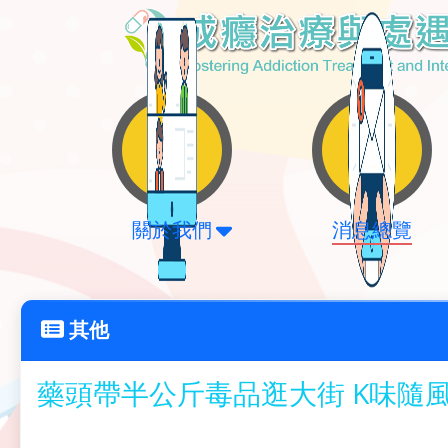
關於我們
消息總覽
其他
藥頭帶半公斤毒品逛大街 K味隨