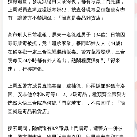
獲報追查，發現無論白天或深夜，都有毒蟲上門光顧，
上周派員查緝逮獲販毒嫌犯，搜查發現毒品種類應有盡
有，讓警方不禁調侃：「簡直是毒品雜貨店」
高市刑大日前獲報，屏東一名徐姓男子（34歲）日前因
哥哥販毒被抓，竟「繼承家業」夥同邱姓友人（44歲）
在麟洛鄉一處三合院裡繼續販毒。警方蒐證發現，三合
院每天24小時都有外人進出，熱鬧程度猶如到「得來
速」，行徑誇張。
上周五警方派員直搗毒窟，逮捕徐、邱兩嫌並起獲海洛
因、安非他命和K毒等1、2、3級毒品，種類齊全讓警方
恍然大悟三合院為何總「門庭若市」，不禁直呼：「簡
直就是毒品雜貨店」
搜索期間，陸續還有8名毒蟲上門購毒，遭警方一併被
逮。警方則查出，徐男販賣海洛因，邱男賣安毒和K毒，