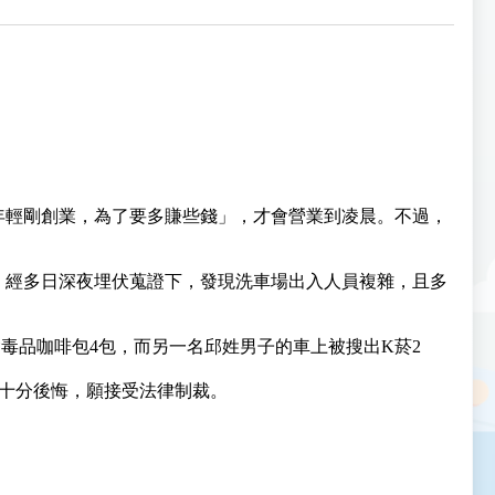
年輕剛創業，為了要多賺些錢」，才會營業到凌晨。不過，
。經多日深夜埋伏蒐證下，發現洗車場出入人員複雜，且多
毒品咖啡包4包，而另一名邱姓男子的車上被搜出K菸2
十分後悔，願接受法律制裁。