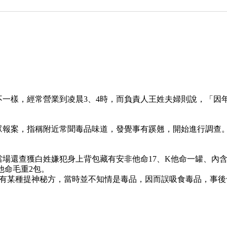
一樣，經常營業到凌晨3、4時，而負責人王姓夫婦則說，「因
眾報案，指稱附近常聞毒品味道，發覺事有蹊翹，開始進行調查
場還查獲白姓嫌犯身上背包藏有安非他命17、K他命一罐、內含
他命毛重2包。
議有某種提神秘方，當時並不知情是毒品，因而誤吸食毒品，事後