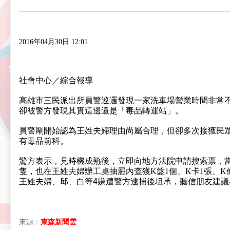
2016年04月30日 12:01
社會中心／綜合報導
高雄市三民派出所員警巡邏發現一家洗車場營業時間非常不
卻被警方發現其實這邊還是「毒品轉運站」。
員警剛開始認為王姓夫婦理由尚屬合理，但卻多次接獲民
有毒品前科。
驚方表示，見時機成熟後，立即向地方法院申請搜索票，當
隻，也在王姓夫婦辦工桌抽屜內查獲K盤1個、K卡1張、K
王姓夫婦、邱、白等4嫌遭警方逮捕後坦承，聽信朋友建
來源：
東森新聞雲