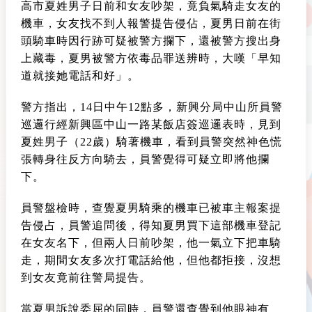
高市夏姓男子日前和女友吵架，竟負氣騎走女友的
機車，女友找不到人報警提告侵佔，夏男日前在街
頭騎車時因行跡可疑被警方攔下，還被警方搜出身
上藏毒，夏男被警方依毒品罪送辨時，大嘆「早知
道就接她電話和好」。
警方指出，14日中午12點多，新興分局中山所員警
巡邏行經新興區中山一路某飯店簽巡邏表時，見到
夏姓男子（22歲）騎著機車，看到員警突然神色慌
張轉身往反方向騎去，員警覺得可疑立即將他攔
下。
員警盤檢時，查覺夏男騎乘的機車已被車主報案提
告侵占，員警追問後，得知夏男買下這部機車登記
在女友名下，但兩人日前吵架，他一氣立下把車騎
走，期間女友多次打電話給他，但他都拒接，沒想
到女友竟前往警局提告。
當夏男訴說委屈的同時，員警還查覺到他眼神有