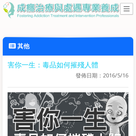
其他
害你一生：毒品如何摧殘人體
發佈日期：2016/5/16