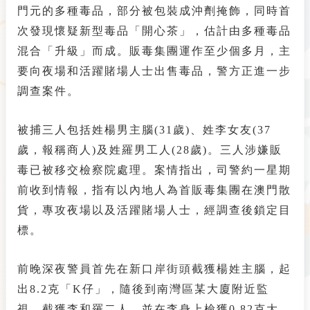
門元的多種毒品，部分被包裝成沖劑掩飾，同時首
次發現懷疑新型毒品「開心茶」，估計由多種毒品
混合「升級」而成。販毒集團運作至少個多月，主
要向夜場和活躍賭場人士出售毒品，警方正進一步
調查案件。
被捕三人包括姓楊男主腦(31歲)、姓李女友(37
歲，報稱商人)及姓羅男工人(28歲)。三人涉嫌販
毒已被移交檢察院處理。案情指出，司警約一星期
前收到情報，指有以內地人為首販毒集團在澳門散
貨，專攻夜場以及活躍賭場人士，經調查後鎖定目
標。
前晚深夜警員首先在新口岸街頭截獲楊姓主腦，起
出8.2克「K仔」，隨後到南灣區某大廈附近監
視，截獲李和羅二人，並在李身上檢獲0.82克大