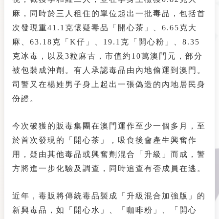
麻，同時於三人租住的單位起出一批毒品，包括首
次發現重41.1克懷疑毒品「開心茶」、6.65克大
麻、63.18克「K仔」、19.1克「開心粉」、8.35
克冰毒，以及3粒麻古，市值約10萬澳門元，部分
被包裝成沖劑。有人承認毒品由內地偷運到澳門。
司警又在楊姓男子身上起出一張偽造的內地居民身
份證。
今次破獲的販毒集團在澳門運作至少一個多月，至
於首次發現的「開心茶」，吸食後會產生興奮作
用，疑由其他毒品或興奮劑混合「升級」而成，警
方將進一步化驗及調查，同時追查有否成員在逃。
近年，毒販將傳統毒品製成「升級混合加強版」的
新興毒品，如「開心水」、「咖啡粉」、「開心