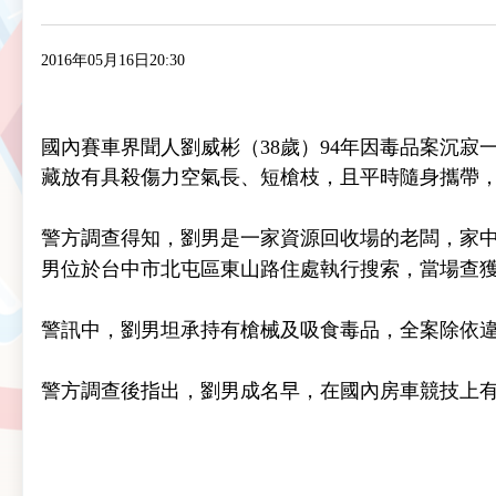
2016年05月16日20:30
國內賽車界聞人劉威彬（38歲）94年因毒品案沉
藏放有具殺傷力空氣長、短槍枝，且平時隨身攜帶
警方調查得知，劉男是一家資源回收場的老闆，家中
男位於台中市北屯區東山路住處執行搜索，當場查獲
警訊中，劉男坦承持有槍械及吸食毒品，全案除依
警方調查後指出，劉男成名早，在國內房車競技上有