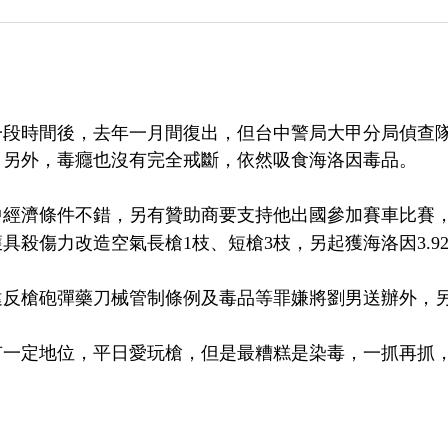
寂一段時間後，去年一月間復出，但台中警局大甲分局偵查
，另外，毒癮也沒有完全戒斷，依然吸食海洛因毒品。
經濟條件不錯，另有贊助商要支持他出國參加賽車比賽，1
具殺傷力改造空氣長槍1枝、短槍3枝，另起獲海洛因3.9
違反槍砲彈藥刀械管制條例及毒品等罪嫌將劉男送辦外，
一定地位，平日愛玩槍，但是最糟糕是染毒，一抓再抓，