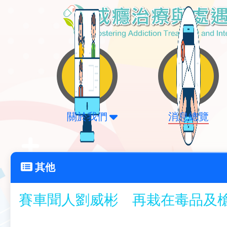
關於我們
消息總覽
其他
賽車聞人劉威彬 再栽在毒品及