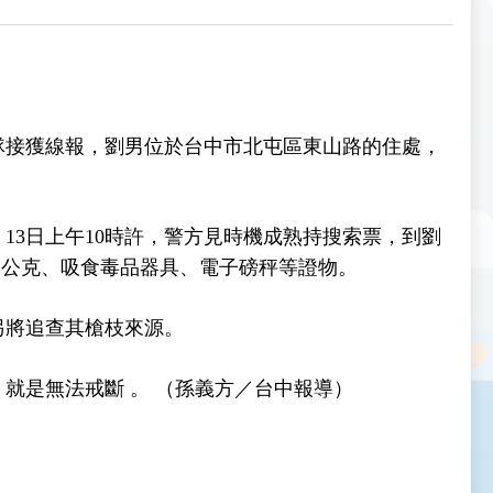
隊接獲線報，劉男位於台中市北屯區東山路的住處，
3日上午10時許，警方見時機成熟持搜索票，到劉
2公克、吸食毒品器具、電子磅秤等證物。
另將追查其槍枝來源。
就是無法戒斷 。 （孫義方／台中報導）