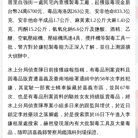
厝里自強街一處民宅內查獲製毒工廠，起獲販毒現金新
台幣24萬6700元、毒品海洛因263公克、安非他命833.3公
克、安非他命半成品1.7公斤、麻黃素1.2公斤大麻1.41公
克、丙酮15.2公斤，氫氧化鈉6.6公斤及鹽酸、酒精、乙
醚、空氣壓縮機、壓縮機馬達4具、攪拌機等製毒工具一
批，警方對於嫌犯製毒能力正深入了解，並往上溯源擴
大偵辦中。
水上分局偵查隊日前接獲線報指稱，有毒品刑案資料且
因毒品販賣遭嘉義及臺南地檢署通緝中的58年次李姓犯
嫌，其駕駛一部賓士轎車躲藏於嘉義市區，並與67年
次、也是有毒品刑案資料的駱姓女友持續販賣毒品，經
水上分局偵查隊專案小組多日來的跟監與埋伏，於近日
鎖定李姓藥頭之落腳處，於是搜索票於16日下午進入李
嫌租屋處搜索，赫然發現屋內有大批製毒工具及大量毒
品，隨即請嘉義縣警察局鑑識科到場採證。