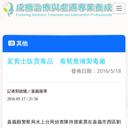
其他
駕賓士販賣毒品 毒鴛鴦擁製毒廠
發佈日期：2016/5/18
記者郭政隆／嘉義報導
2016.05.17 / 21:56
嘉義縣警察局水上分局偵查隊持搜索票在嘉義市西區劉