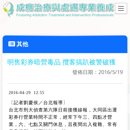
其他
明售彩券暗營毒品 攬客搞趴被警破獲
發佈日期：2016/5/19
2016-04-29 12:55
〔記者劉慶侯／台北報導〕
台北市刑大偵查第六隊日前接獲線報，大同區出運
彩券行營業時間不正常，經常下午三、四點才營
業，六、七點又關門休息，且夜間出入複雜、常有