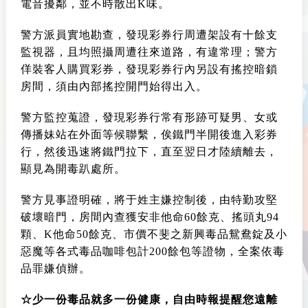
電音擾鄰，並不時散出K味。
警方派員實地勘查，發現彩券行周遭架設有十餘支
監視器，且均照攝周遭往來道路，有違常理；警方
佯裝客人購買彩券，發現彩券行內另設有搖控暗鎖
房間，須由內部搖控開門始得出入。
警方監控蒐證，發現彩券行常有形跡可疑男、女或
傳播妹站在外面等候聯繫，俟鐵門半開後進入彩券
行，然後迅速將鐵門拉下，直至翌日才陸續離去，
顯見為開毒趴處所。
警方見事證明確，將于姓主嫌控制後，由特勤攻堅
破壞暗門，房間內查獲安非他命60餘克、搖頭丸94
顆、K他命50餘克、市價不斐之新興毒品鴛鴦錠及小
惡魔等各式毒品咖啡包計200餘包等證物，全案依毒
品罪嫌偵辦。
☆少一份毒品就多一份健康，自由時報提醒您遠離