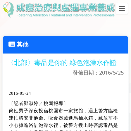
其他
〈北部〉毒品是你的 綠色泡澡水作證
發佈日期：2016/5/25
2016-05-24
〔記者鄭淑婷／桃園報導〕
簡姓男子深夜投宿桃園市一家旅館，遇上警方臨檢
連忙將安非他命、吸食器藏進馬桶水箱，藏放前不
小心掉進浴缸泡澡水裡，被警方搜出時否認毒品是