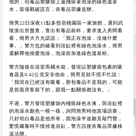
他的，但毒品塑膠袋上還殘留著泡澡的綠色溫泉
水，當場戳破謊言，依毒品罪嫌送辦。
簡男22日深夜11點多投宿桃園區一家旅館，遇到武
陵派出所盤查，查出有毒品前科，要求進入房間看
看，簡男大方允諾說：「我正在泡澡，沒做什麼
事。」警方也的確看到浴缸裡有綠色泡澡水，簡男
還解釋他很愛泡澡，泡澡前加進綠色溫泉粉。
警方隨後在浴室馬桶水箱，發現以塑膠袋包裹的吸
食器及0.42公克安非他命，簡男見狀不慌不忙說：
「我現在已經沒有吸毒，那包毒品不是我的，可能
是前面房客留下的，跟我一點關係都沒有。」
不過，警方發現塑膠袋內殘留綠色水液，與浴缸裡
的泡澡水顏色一模一樣，詢問簡男時他當場語塞，
只好坦白毒品是他所有，因泡澡半途聽見敲門聲，
驚慌藏毒時不慎掉進浴缸，警方訊後依毒品罪嫌移
送法辦。