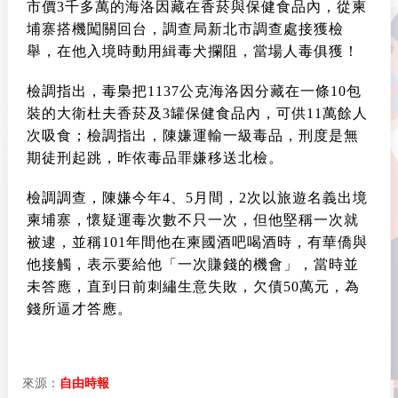
市價3千多萬的海洛因藏在香菸與保健食品內，從柬
埔寨搭機闖關回台，調查局新北市調查處接獲檢
舉，在他入境時動用緝毒犬攔阻，當場人毒俱獲！
檢調指出，毒梟把1137公克海洛因分藏在一條10包
裝的大衛杜夫香菸及3罐保健食品內，可供11萬餘人
次吸食；檢調指出，陳嫌運輸一級毒品，刑度是無
期徒刑起跳，昨依毒品罪嫌移送北檢。
檢調調查，陳嫌今年4、5月間，2次以旅遊名義出境
柬埔寨，懷疑運毒次數不只一次，但他堅稱一次就
被逮，並稱101年間他在柬國酒吧喝酒時，有華僑與
他接觸，表示要給他「一次賺錢的機會」，當時並
未答應，直到日前刺繡生意失敗，欠債50萬元，為
錢所逼才答應。
來源：
自由時報