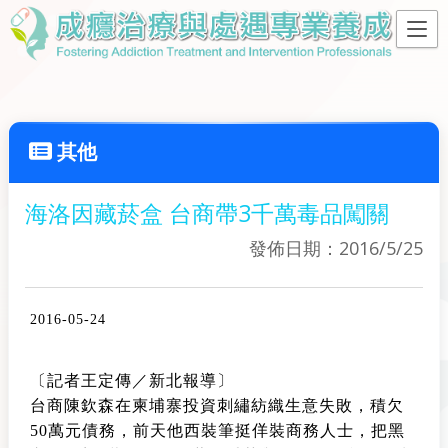
其他
海洛因藏菸盒 台商帶3千萬毒品闖關
發佈日期：2016/5/25
2016-05-24
〔記者王定傳／新北報導〕
台商陳欽森在柬埔寨投資刺繡紡織生意失敗，積欠
50萬元債務，前天他西裝筆挺佯裝商務人士，把黑