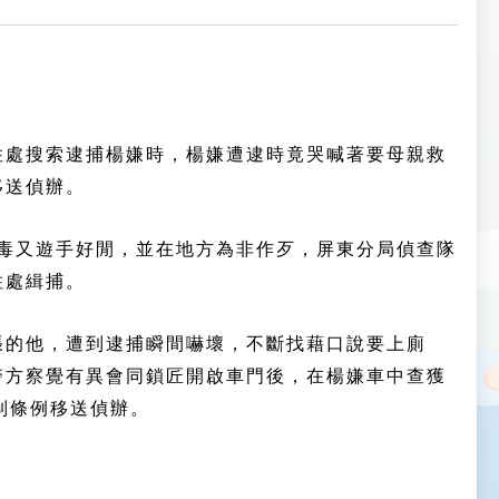
住處搜索逮捕楊嫌時，楊嫌遭逮時竟哭喊著要母親救
移送偵辦。
吸毒又遊手好閒，並在地方為非作歹，屏東分局偵查隊
住處緝捕。
張的他，遭到逮捕瞬間嚇壞，不斷找藉口說要上廁
警方察覺有異會同鎖匠開啟車門後，在楊嫌車中查獲
制條例移送偵辦。