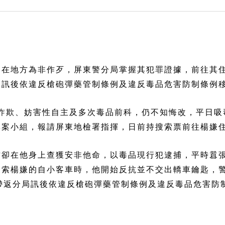
，在地方為非作歹，屏東警分局掌握其犯罪證據，前往其
案訊後依違反槍砲彈藥管制條例及違反毒品危害防制條例
有詐欺、妨害性自主及多次毒品前科，仍不知悔改，平日
專案小組，報請屏東地檢署指揮，日前持搜索票前往楊嫌
方卻在他身上查獲安非他命，以毒品現行犯逮捕，平時囂
搜索楊嫌的自小客車時，他開始反抗並不交出轎車鑰匙，
經帶返分局訊後依違反槍砲彈藥管制條例及違反毒品危害防