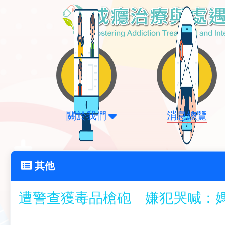
關於我們
消息總覽
其他
遭警查獲毒品槍砲 嫌犯哭喊：