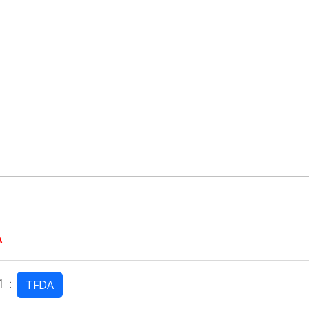
A
1：
TFDA