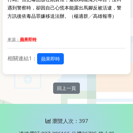
遇到警察時，卻因自己心慌本能露出馬腳反被活逮，警
方訊後依毒品罪嫌移送法辦。（楊適群╱高雄報導）
來源：
蘋果即時
相關連結1：
蘋果即時
回上一頁
瀏覽人次：397