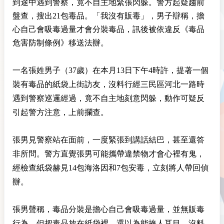
到途中遇到警察，竟不自主地緊張閃躲。警方起疑趨前
盤查，搜出21包毒品。「我沒有販毒」，男子辯稱，擔
心自己會吸毒過量才會分裝毒品，訊後被依違反《毒品
危害防制條例》移送法辦。
一名張姓男子（37歲）在本月13日下午4時許，提著一個
裝有毒品的紙袋上街訪友，沒料行經三民區河北一路時
遇到警察巡邏經過，竟不自主地刻意閃躲，動作可疑反
引起警方注意，上前攔查。
張男見警察站在面前，一度緊張到講話結巴，甚至還答
非所問。警方直覺張男可能攜帶違禁物才會心裡有鬼，
經檢查紙袋赫見14包海洛因和7包安毒，立刻將人帶回偵
辦。
張男聲稱，毒品分裝是擔心自己會吸毒過量，並無販毒
行為。但把毒品放在紙袋裡，還以為能掩人耳目，沒料