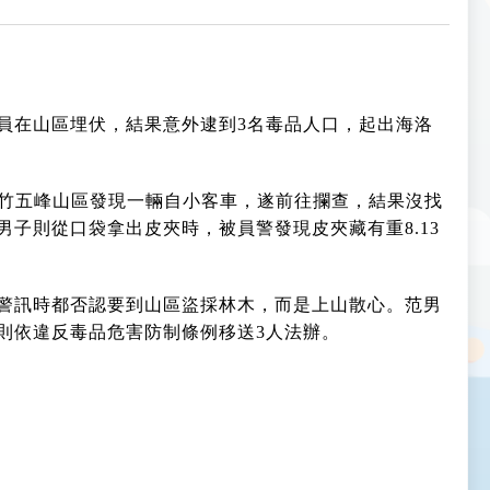
員在山區埋伏，結果意外逮到3名毒品人口，起出海洛
新竹五峰山區發現一輛自小客車，遂前往攔查，結果沒找
男子則從口袋拿出皮夾時，被員警發現皮夾藏有重8.13
則於警訊時都否認要到山區盜採林木，而是上山散心。范男
則依違反毒品危害防制條例移送3人法辦。