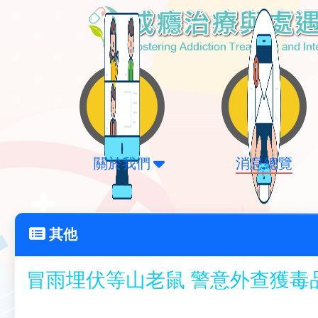
關於我們
消息總覽
其他
冒雨埋伏等山老鼠 警意外查獲毒