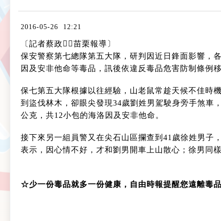
2016-05-26 12:21
〔記者蔡政／苗栗報導〕
保安警察第七總隊第五大隊，研判因近日鋒面影響，各
因及安非他命等毒品，訊後依違反毒品危害防制條例
保七第五大隊根據以往經驗，山老鼠常趁天候不佳時機
到盜伐林木，卻眼尖發現34歲劉姓男駕駛身旁手煞車，
公克，共12小包的海洛因及安非他命。
接下來另一組員警又在尖石山區攔查到41歲徐姓男子，
表示，因心情不好，才和劉男開車上山散心；徐男同樣
☆少一份毒品就多一份健康，自由時報提醒您遠離毒