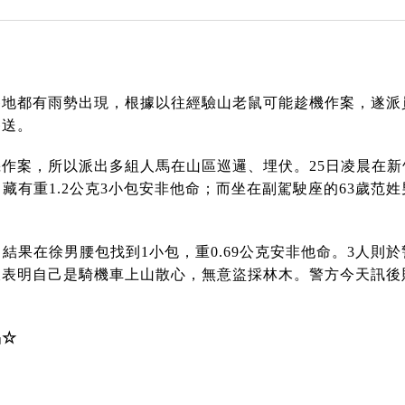
地都有雨勢出現，根據以往經驗山老鼠可能趁機作案，遂派
移送。
作案，所以派出多組人馬在山區巡邏、埋伏。25日凌晨在
藏有重1.2公克3小包安非他命；而坐在副駕駛座的63歲范姓
結果在徐男腰包找到1小包，重0.69公克安非他命。3人
表明自己是騎機車上山散心，無意盜採林木。警方今天訊後
品☆