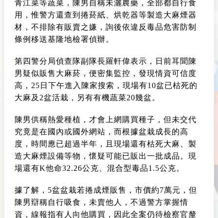
青江菜等蔬菜，陳男自稱未灑農藥，全部都自行食
用，惟警方還查到捲菸紙、烘乾器等製造大麻煙器
材，不排除有販賣之嫌，詢後依違反毒品危害防制
條例移送基隆地檢署偵辦。
第四警分局偵查隊副隊長羅軒偉表示，日前耳聞陳
男疑似販售大麻菸，便密集監控，發現情資可信度
高，25日下午進入陳家搜索，現場有10盆已枯死的
大麻及2盆活栽，另有有機蔬菜20幾盆。
陳男供稱熱愛種植，才會上網購買種子，但未交代
究竟是在國內或國外網站，而根據盆栽成長的高
度，時間應已超過半年，且現場還有枯死大麻、製
造大麻煙設備等物，懷疑可能已販出一批成品。現
場還有K他命32.26公克、混合型毒品1.5公克。
據了解，5盆盆栽若捲成煙販售，市價約7萬元，但
陳男辯稱自行吸食，未賣他人，不過警方掌握情
資，線報指有人向他購買，因此全案仍待檢察官釐