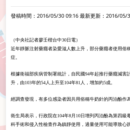
發稿時間：2016/05/30 09:16 最新更新：2016/05/30
（中央社記者廖壬楷台中30日電）
近年靜脈注射藥癮者染愛滋人數上升，部分藥癮者使用俗稱「
症。
根據衛福部疾病管制署統計，自民國94年起推行藥癮減害
升，由103年的54人上升至104年81人，增加約5成。
經調查發現，有多位感染者因共用俗稱牛奶針的丙泊酚作
衛生局表示，行政院在104年8月10日增列丙泊酚為第
科手術和侵入性檢查作為鎮靜使用，過量使用可能導致心