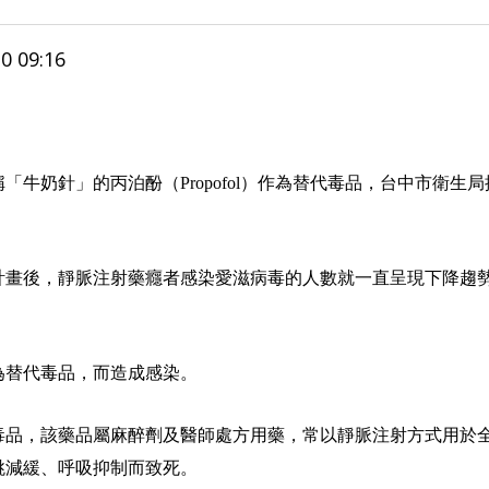
 09:16
牛奶針」的丙泊酚（Propofol）作為替代毒品，台中市衛
計畫後，靜脈注射藥癮者感染愛滋病毒的人數就一直呈現下降趨
為替代毒品，而造成感染。
四級毒品，該藥品屬麻醉劑及醫師處方用藥，常以靜脈注射方式用
跳減緩、呼吸抑制而致死。