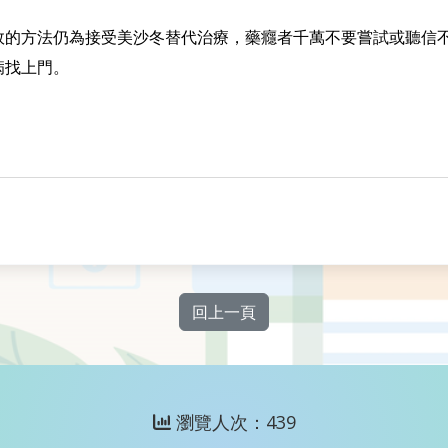
的方法仍為接受美沙冬替代治療，藥癮者千萬不要嘗試或聽信不
病找上門。
回上一頁
瀏覽人次：439