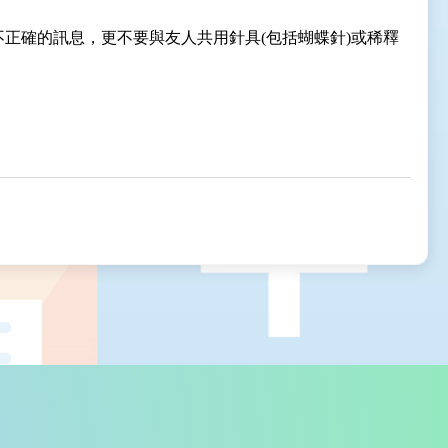
正確的訊息，更不要與友人共用針具(包括蝴蝶針)或稀釋