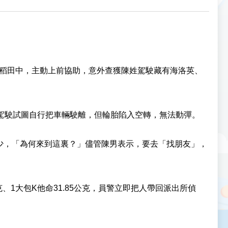
的稻田中，主動上前協助，意外查獲陳姓駕駛藏有海洛英、
，駕駛試圖自行把車輛駛離，但輪胎陷入空轉，無法動彈。
少，「為何來到這裏？」儘管陳男表示，要去「找朋友」，
、1大包K他命31.85公克，員警立即把人帶回派出所偵