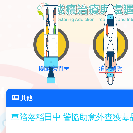
關於我們
消息總覽
其他
車陷落稻田中 警協助意外查獲毒