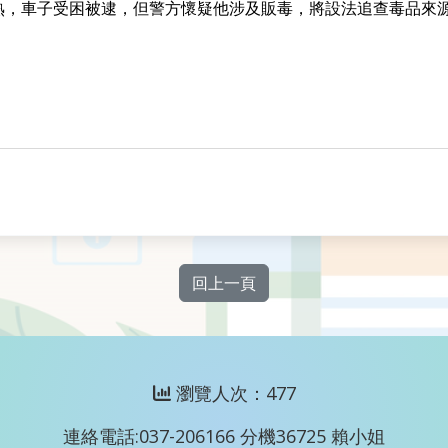
熟，車子受困被逮，但警方懷疑他涉及販毒，將設法追查毒品來
回上一頁
瀏覽人次：477
連絡電話:037-206166 分機36725 賴小姐