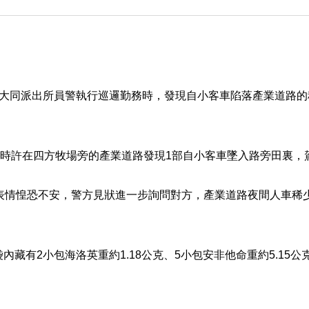
，大同派出所員警執行巡邏勤務時，發現自小客車陷落產業道路
1時許在四方牧場旁的產業道路發現1部自小客車墜入路旁田裏
、表情惶恐不安，警方見狀進一步詢問對方，產業道路夜間人車稀
有2小包海洛英重約1.18公克、5小包安非他命重約5.15公克