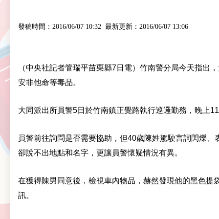
發稿時間：2016/06/07 10:32
最新更新：2016/06/07 13:06
（中央社記者管瑞平苗栗縣7日電）竹南警分局今天指出
安非他命等毒品。
大同派出所員警5日於竹南鎮正覺路執行巡邏勤務，晚上1
員警前往詢問是否需要協助，但40歲陳姓駕駛言詞閃爍
卻說不出地點和名字，更讓員警懷疑情況有異。
在獲得陳男同意後，檢視車內物品，赫然發現他的黑色提袋內藏
訊。