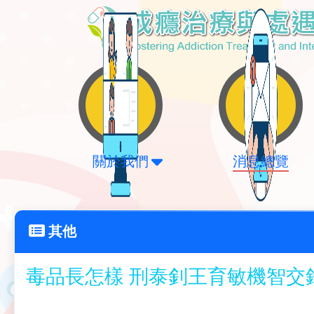
關於我們
消息總覽
其他
毒品長怎樣 刑泰釗王育敏機智交