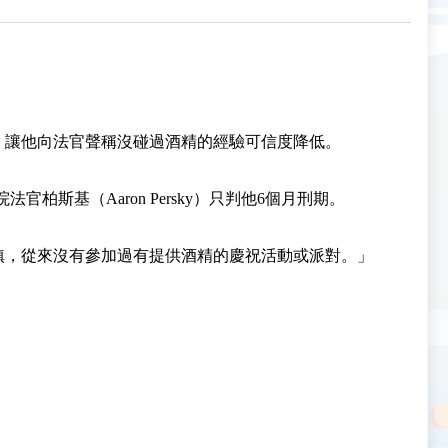
，讓他向法官聲稱沒碰過酒精的經驗可信度降低。
官柏斯基（Aaron Persky）只判他6個月刑期。
鎮，從來沒有參加過有提供酒精的慶祝活動或派對。」