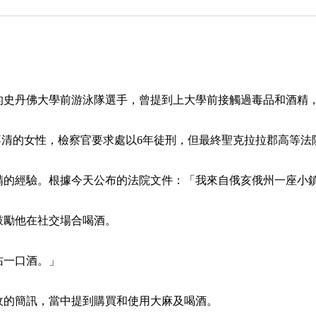
的史丹佛大學前游泳隊選手，曾提到上大學前接觸過毒品和酒精
意識不清的女性，檢察官要求處以6年徒刑，但最終聖克拉拉郡高等法院法
精的經驗。根據今天公布的法院文件：「我來自俄亥俄州一座小
鼓勵他在社交場合喝酒。
沾一口酒。」
收的簡訊，當中提到購買和使用大麻及喝酒。