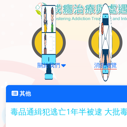
關於我們
消息總覽
其他
毒品通緝犯逃亡1年半被逮 大批