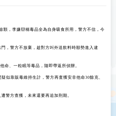
00餘顆，李嫌辯稱毒品全為自身吸食所用，警方不信，今
出門，警方不放棄，趁對方叫外送飲料時順勢進入逮
K他命、一粒眠等毒品，隨即帶返所偵辦。
間疑似靠販毒維持生計，警方再査獲安非他命30餘克、
又遭警方查獲，未來還要再追加刑期。