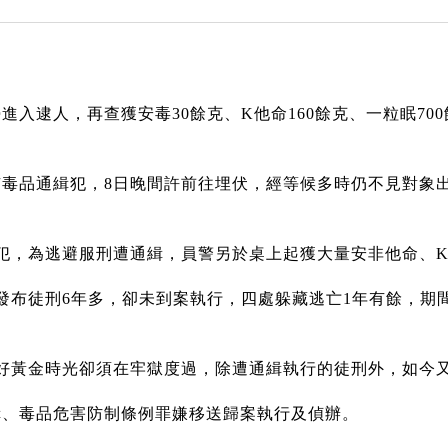
入逮人，再查獲安毒30餘克、K他命160餘克、一粒眠7
毒品通緝犯，8日晚間許前往埋伏，經等候多時仍不見對象
犯，為逃避服刑遭通緝，員警另於桌上起獲大量安非他命、
發布徒刑6年多，卻未到案執行，四處躲藏逃亡1年有餘，期
好黃金時光卻須在牢獄度過，除遭通緝執行的徒刑外，如今
緝、毒品危害防制條例罪嫌移送歸案執行及偵辦。