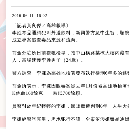
2016-06-11 16:02
〔記者黃良傑／高雄報導〕
李姓毒品通緝犯叫外送飲料，新興警方急中生智，順勢進
成立專案追查毒品來源和流向。
前金分駐所日前接獲檢舉，指中山橫路某棟大樓內藏有
人，當場逮獲李姓男子（24歲）。
警方調查，李嫌為高雄地檢署發布執行徒刑6年多的逃
前金所表示，李嫌因販毒案從去年1月份被高雄地檢署
K他命160餘克、一粒眠700餘顆。
員警對於年紀輕輕的李嫌，因販毒遭判刑6年，人生大
李嫌經警詢完畢，坦承犯行不諱，全案依涉嫌毒品通