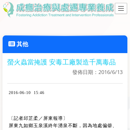
其他
螢火蟲當掩護 安毒工廠製造千萬毒品
發佈日期：2016/6/13
2016-06-10 15:46
〔記者邱芷柔／屏東報導〕
屏東九如鄉玉泉溪終年湧泉不斷，因為地處偏僻、