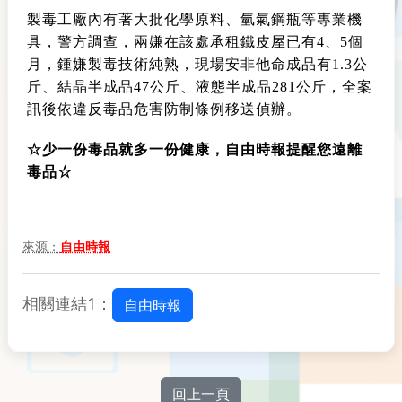
製毒工廠內有著大批化學原料、氫氣鋼瓶等專業機
具，警方調查，兩嫌在該處承租鐵皮屋已有4、5個
月，鍾嫌製毒技術純熟，現場安非他命成品有1.3公
斤、結晶半成品47公斤、液態半成品281公斤，全案
訊後依違反毒品危害防制條例移送偵辦。
☆少一份毒品就多一份健康，自由時報提醒您遠離
毒品☆
來源：
自由時報
相關連結1：
自由時報
回上一頁