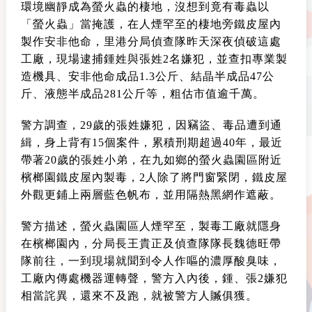
環境幽靜成為螢火蟲的棲地，沒想到竟有毒蟲以
「螢火蟲」當掩護，在人煙罕至的棲地旁鐵皮屋內
製作安非他命，里港分局偵查隊昨天深夜偵破這處
工廠，現場逮捕鍾姓與張姓2名嫌犯，並查扣專業製
造機具、安非他命成品1.3公斤、結晶半成品47公
斤、液態半成品281公斤等，粗估市值逾千萬。
警方調查，29歲的張姓嫌犯，因竊盜、毒品遭到通
緝，身上背有15個案件，累積刑期超過40年，最近
帶著20歲的張姓小弟，在九如鄉的螢火蟲園區附近
檳榔園鐵皮屋內製毒，2人除了將門窗緊閉，鐵皮屋
外觀更鋪上兩層藍色帆布，並用隔熱黑網作遮蔽。
警方描述，螢火蟲園區人煙罕至，製毒工廠就隱身
在檳榔園內，分局長王貴正及偵查隊隊長魏德旺帶
隊前往，一到現場就聞到令人作嘔的濃厚酸臭味，
工廠內傳處機器運轉聲，警方入內後，鍾、張2嫌犯
相當詫異，還來不及跑，就被警方人贓俱獲。