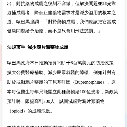
出，對抗藥物成癮之役刻不容緩，但解決問題並非光靠
逮捕成癮者，降低止痛藥物需求才是減少濫用的根本之
道。歐巴馬強調：「對於藥物成癮，我們應該把它當成
健康問題給予治療，而不是只會用刑法懲罰。」
法規著手 減少鴉片類藥物成癮
歐巴馬政府29日推動預算1億1千6百萬美元的防治政策，
擴大公費醫療補助、減少民眾就醫的障礙，例如針對有
助於戒斷鴉片藥癮的丁原基啡因（Buprenorphine），原
本每位醫生每年只能開立此種藥物給100位患者，新政策
預計將上限提高到200人，試圖減緩對鴉片類藥物
（opioid）的成癮氾濫。