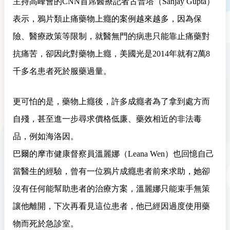
主持高峰會的CNN首席醫療記者古普塔（Sanjay Gupta）
表示，鴉片類止痛藥物上癮的案例越來越多，因為保
險、醫療政策等限制，就醫無門的病患只能靠止痛藥對
抗痛苦，卻因此對藥物上癮，美國光是2014年就有2萬8
千多名患者死於服藥過量。
更可怕的是，藥物上癮後，許多成癮者為了拿到處方而
自殘，甚至進一步尋求價格低廉、藥效相近的非法毒
品，例如海洛因。
巴爾的摩市健康督察員溫麗娜（Leana Wen）也回憶自己
當醫生的經驗，曾有一位鴉片成癮患者前來求助，她卻
沒有任何能幫助患者的治療方案，溫麗娜只能束手無策
讓他離開，下次再看見這位患者，他已經因過度使用藥
物而死於急診室。