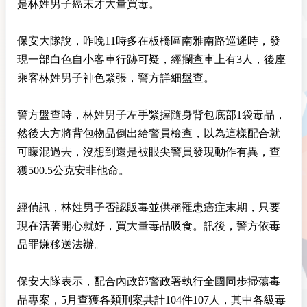
是林姓男子癌末才大量買毒。
保安大隊說，昨晚11時多在板橋區南雅南路巡邏時，發
現一部白色自小客車行跡可疑，經攔查車上有3人，後座
乘客林姓男子神色緊張，警方詳細盤查。
警方盤查時，林姓男子左手緊握隨身背包底部1袋毒品，
然後大方將背包物品倒出給警員檢查，以為這樣配合就
可矇混過去，沒想到還是被眼尖警員發現動作有異，查
獲500.5公克安非他命。
經偵訊，林姓男子否認販毒並供稱罹患癌症末期，只要
現在活著開心就好，買大量毒品吸食。訊後，警方依毒
品罪嫌移送法辦。
保安大隊表示，配合內政部警政署執行全國同步掃蕩毒
品專案，5月查獲各類刑案共計104件107人，其中各級毒