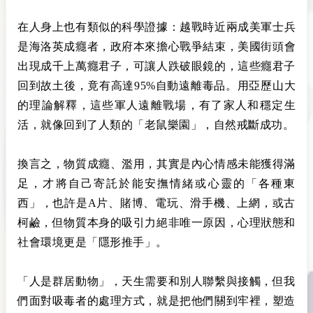
在人身上也有類似的科學證據：越戰時
近兩成美軍士兵
是海洛英成癮者
，政府本來擔心戰爭結束，美國街頭會
出現成千上萬癮君子，可讓人跌破眼鏡的，這些癮君子
回到故土後，竟有高達95%自動遠離毒品。用亞歷山大
的理論解釋，這些軍人遠離戰場，有了家人和穩定生
活，就像回到了人類的「老鼠樂園」，自然戒斷成功。
換言之，物質成癮、濫用，其實是內心情感未能獲得滿
足，才將自己寄託於能安撫情緒或心靈的「各種東
西」，也許是A片、賭博、電玩、滑手機、上網，或古
柯鹼，但物質本身的吸引力絕非唯一原因，心理狀態和
社會環境更是「隱形推手」。
「人是群居動物」，天生需要和別人聯繫與接觸，但我
們面對吸毒者的處理方式，就是把他們關到牢裡，塑造