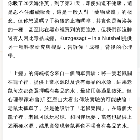
你吸了20天海洛英，到了第21天，即便知道不健康，還
是忍不住繼續吸食，這是一般人對「藥物成癮」的概
念。但你想過嗎？手術後的止痛嗎啡，其實也是海洛英
的一種，甚至比在黑市裡買到的更強效，但我們卻沒聽
過有人因此毒品成癮。
Kurzgesagt – In a Nutshell
提供
另一種科學研究與觀點，告訴你「成癮」背後的心理
學。
「上癮」的傳統概念來自一個簡單實驗：將一隻老鼠關
在籠子裡，提供正常水源以及含有毒品的水源，結果老
鼠每次都會選擇喝有毒品的水，最終用藥過量致死。但
心理學家
布魯斯‧亞歷山大
看出傳統實驗的可能缺陷：
老鼠太孤單了。於是他設計了
「老鼠樂園」
，在這個大
籠子裡，老鼠可以玩彩球、和同伴玩耍，當然也提供上
述兩種水源，結果竟發現老鼠再也不喝含有毒品的水。